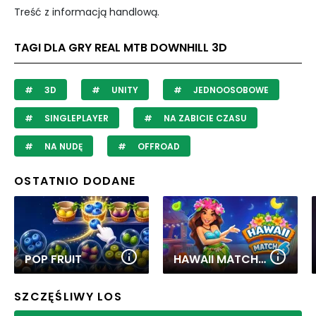
Treść z informacją handlową.
TAGI DLA GRY REAL MTB DOWNHILL 3D
3D
UNITY
JEDNOOSOBOWE
SINGLEPLAYER
NA ZABICIE CZASU
NA NUDĘ
OFFROAD
OSTATNIO DODANE
POP FRUIT
HAWAII MATCH 6
SZCZĘŚLIWY LOS