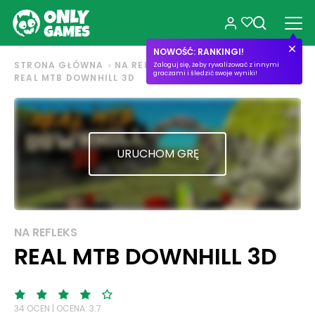
NOWOŚĆ: RANKINGI!
STRONA GŁÓWNA
NA REFLEKS
Zaloguj się, żeby rywalizować z innymi
graczami i śledzić swoje wyniki!
REAL MTB DOWNHILL 3D
URUCHOM GRĘ
NA REFLEKS
REAL MTB DOWNHILL 3D
34 OCEN | OCENA: 3.7