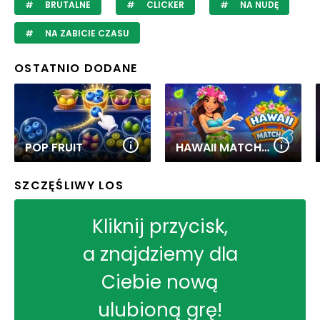
BRUTALNE
CLICKER
NA NUDĘ
NA ZABICIE CZASU
OSTATNIO DODANE
POP FRUIT
HAWAII MATCH 6
SZCZĘŚLIWY LOS
Kliknij przycisk,
a znajdziemy dla
Ciebie nową
ulubioną grę!