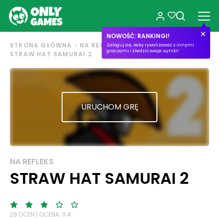
NOWOŚĆ: RANKINGI!
STRONA GŁÓWNA
NA REFLEKS
Zaloguj się, żeby rywalizować z innymi
graczami i śledzić swoje wyniki!
STRAW HAT SAMURAI 2
URUCHOM GRĘ
NA REFLEKS
STRAW HAT SAMURAI 2
29 OCEN | OCENA: 3.4