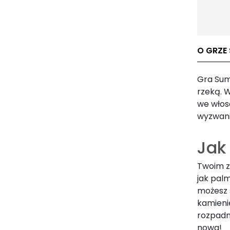
O GRZE
Gra Sum
rzeką. W
we włos
wyzwani
Jak
Twoim za
jak pal
możesz 
kamienie
rozpadn
nowa!