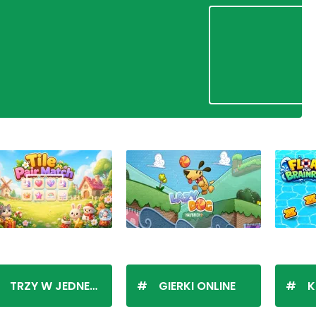
TRZY W JEDNEJ LINII
GIERKI ONLINE
K