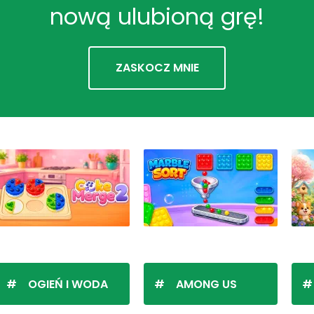
nową ulubioną grę!
ZASKOCZ MNIE
OGIEŃ I WODA
AMONG US