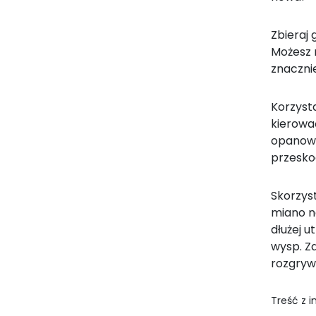
Zbieraj 
Możesz 
znacznie
Korzysta
kierować
opanować
przesko
Skorzys
miano n
dłużej 
wysp. Z
rozgryw
Treść z 