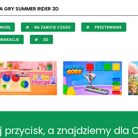
A GRY SUMMER RIDER 3D
 NUDĘ
NA ZABICIE CZASU
PRZETRWANIE
 WAKACJE
3D
ij przycisk, a znajdziemy dla 