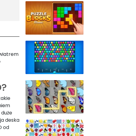
 wiatrem
ę
D?
takie
eniem
 duże
oja deska
D od