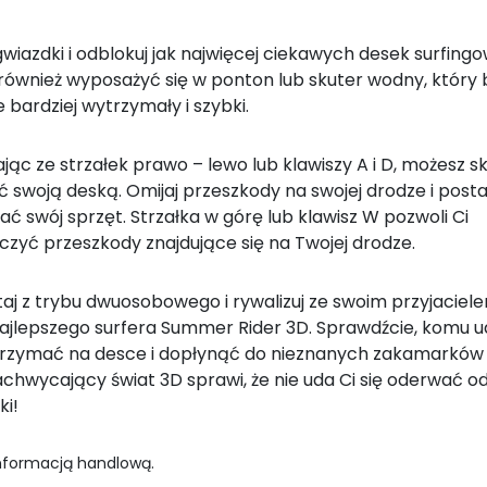
gwiazdki i odblokuj jak najwięcej ciekawych desek surfing
również wyposażyć się w ponton lub skuter wodny, który 
 bardziej wytrzymały i szybki.
jąc ze strzałek prawo – lewo lub klawiszy A i D, możesz s
 swoją deską. Omijaj przeszkody na swojej drodze i postar
 swój sprzęt. Strzałka w górę lub klawisz W pozwoli Ci
czyć przeszkody znajdujące się na Twojej drodze.
taj z trybu dwuosobowego i rywalizuj ze swoim przyjaciel
ajlepszego surfera Summer Rider 3D. Sprawdźcie, komu u
utrzymać na desce i dopłynąć do nieznanych zakamarków 
achwycający świat 3D sprawi, że nie uda Ci się oderwać o
ki!
informacją handlową.