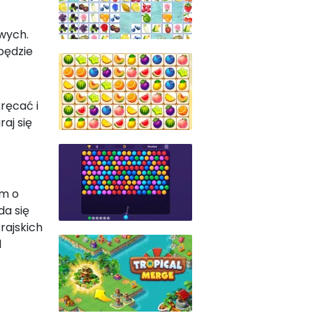
owych.
będzie
kręcać i
aj się
em o
da się
rajskich
d