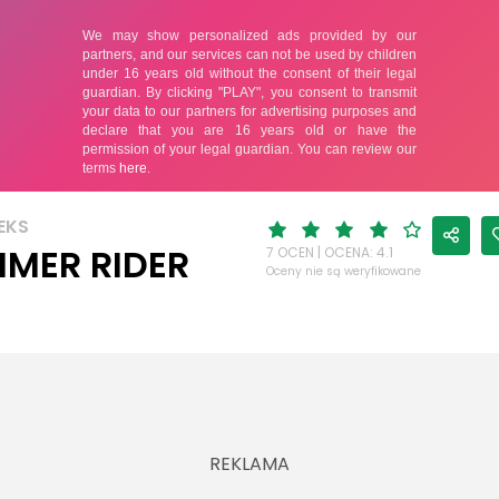
EKS
MER RIDER
7 OCEN | OCENA: 4.1
Oceny nie są weryfikowane