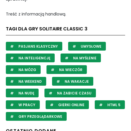
Treść z informacją handlową.
TAGI DLA GRY SOLITAIRE CLASSIC 3
PASJANS KLASYCZNY
UMYSŁOWE
NA INTELIGENCJĘ
NA MYŚLENIE
NA MÓZG
NA WIECZÓR
NA WEEKEND
NA WAKACJE
NA NUDĘ
NA ZABICIE CZASU
W PRACY
GIERKI ONLINE
HTML 5
GRY PRZEGLĄDARKOWE
OSTATNIO DODANE