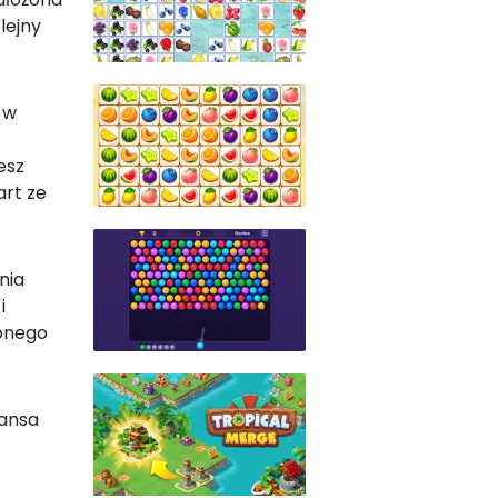
lejny
 w
esz
art ze
nia
i
zonego
jansa