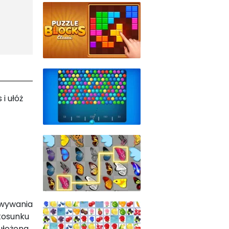
i ułóż
owywania
stosunku
ułożona