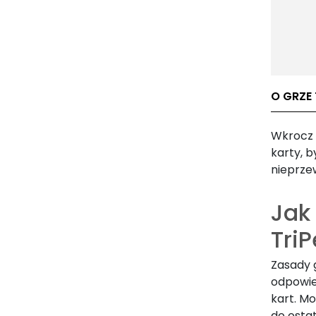
O GRZE 
Wkrocz d
karty, b
nieprze
Jak 
Tri
Zasady g
odpowie
kart. M
do ostat