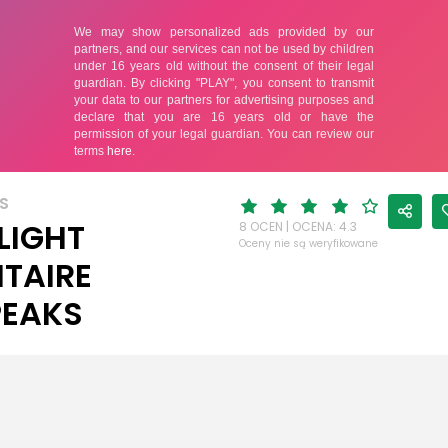
S
LIGHT
8 OCEN | OCENA: 4.3
Oceny nie są weryfikowane
ITAIRE
PEAKS