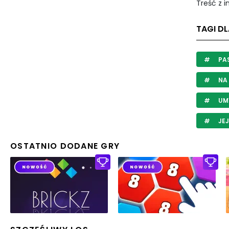
Treść z 
TAGI DL
PAS
NA 
UM
JE
OSTATNIO DODANE GRY