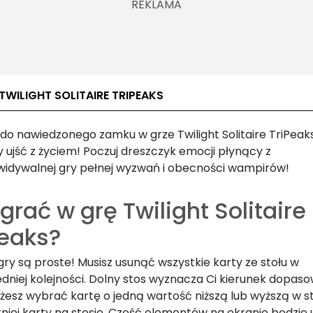
TWILIGHT SOLITAIRE TRIPEAKS
o nawiedzonego zamku w grze Twilight Solitaire TriPeaks 
y ujść z życiem!
Poczuj dreszczyk emocji płynący z
widywalnej
gry pełnej wyzwań i
obecności
w
ampirów!
grać w grę Twilight Solitaire
Peaks?
ry są proste! Musisz usunąć wszystkie karty ze stołu w
dniej kolejności. Dolny stos wyznacza Ci kierunek dopas
ożesz wybrać kartę o jedną wartość niższą lub wyższą w 
niej karty na stosie. Część elementów na ekranie będzie 