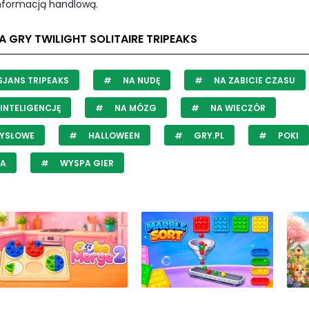
informacją handlową.
A GRY TWILIGHT SOLITAIRE TRIPEAKS
JANS TRIPEAKS
NA NUDĘ
NA ZABICIE CZASU
INTELIGENCJĘ
NA MÓZG
NA WIECZÓR
YSŁOWE
HALLOWEEN
GRY.PL
POKI
JA
WYSPA GIER