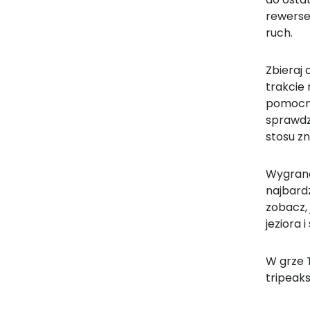
rewerse
ruch.
Zbieraj 
trakcie 
pomocni
sprawdzi
stosu zn
Wygrane
najbardz
zobacz, 
jeziora 
W grze T
tripeak