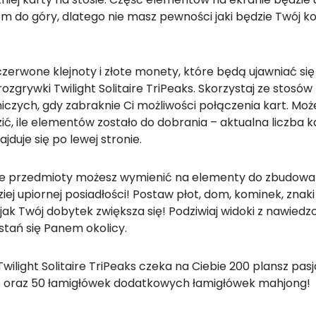
m do góry, dlatego nie masz pewności jaki będzie Twój ko
czerwone klejnoty i złote monety, które będą ujawniać się
rozgrywki Twilight Solitaire TriPeaks. Skorzystaj ze stosów
czych, gdy zabraknie Ci możliwości połączenia kart. Moż
ć, ile elementów zostało do dobrania – aktualna liczba k
ajduje się po lewej stronie.
 przedmioty możesz wymienić na elementy do zbudowa
iej upiornej posiadłości! Postaw płot, dom, kominek, znaki 
jak Twój dobytek zwiększa się! Podziwiaj widoki z nawied
i stań się Panem okolicy.
wilight Solitaire TriPeaks czeka na Ciebie 200 plansz pas
s oraz 50 łamigłówek dodatkowych łamigłówek mahjong!