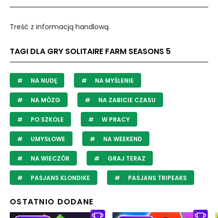
Treść z informacją handlową.
TAGI DLA GRY SOLITAIRE FARM SEASONS 5
NA NUDĘ
NA MYŚLENIE
NA MÓZG
NA ZABICIE CZASU
PO SZKOLE
W PRACY
UMYSŁOWE
NA WEEKEND
NA WIECZÓR
GRAJ TERAZ
PASJANS KLONDIKE
PASJANS TRIPEAKS
OSTATNIO DODANE