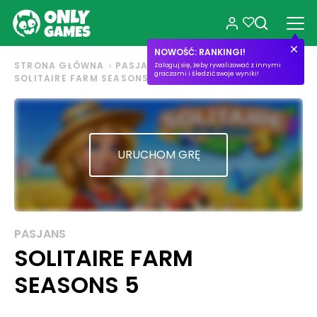
NOWOŚĆ: RANKINGI!
STRONA GŁÓWNA
PASJANS
Zaloguj się, żeby rywalizować z innymi
graczami i śledzić swoje wyniki!
SOLITAIRE FARM SEASONS 5
URUCHOM GRĘ
PASJANS
SOLITAIRE FARM
SEASONS 5