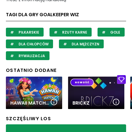
TAGI DLA GRY GOALKEEPER WIZ
PIŁKARSKIE
RZUTY KARNE
GOLE
DLA CHŁOPCÓW
DLA MĘŻCZYZN
RYWALIZACJA
OSTATNIO DODANE
HAWAII MATCH 6
BRICKZ
SZCZĘŚLIWY LOS