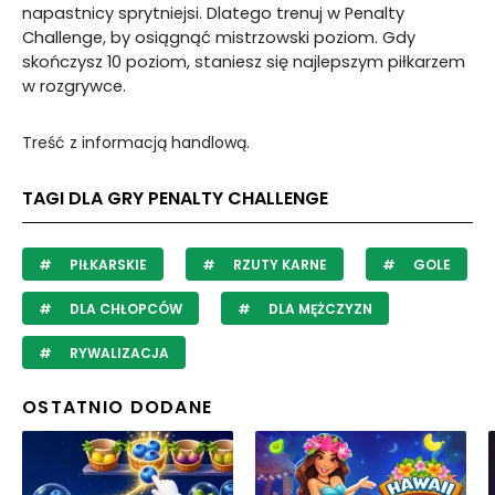
napastnicy sprytniejsi. Dlatego trenuj w Penalty
Challenge, by osiągnąć mistrzowski poziom. Gdy
skończysz 10 poziom, staniesz się najlepszym piłkarzem
w rozgrywce.
Treść z informacją handlową.
TAGI DLA GRY PENALTY CHALLENGE
PIŁKARSKIE
RZUTY KARNE
GOLE
DLA CHŁOPCÓW
DLA MĘŻCZYZN
RYWALIZACJA
OSTATNIO DODANE