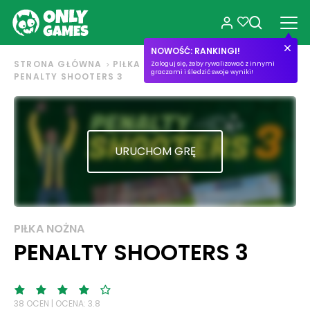
NOWOŚĆ: RANKINGI!
STRONA GŁÓWNA
PIŁKA NOŻNA
Zaloguj się, żeby rywalizować z innymi
graczami i śledzić swoje wyniki!
PENALTY SHOOTERS 3
URUCHOM GRĘ
PIŁKA NOŻNA
PENALTY SHOOTERS 3
38 OCEN | OCENA: 3.8