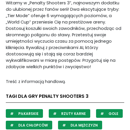
Witamy w „Penalty Shooters 3”, najnowszym dodatku
do ulubionej przez fanów serii! Dwa ekscytujące tryby:
„Tier Mode” oferuje 6 wymagających poziomów, a
„World Cup” przeniesie Cię na prestiżowe areny.
Dostosuj koszulki swoich zawodników, przechodząc od
skromnego poligonu do sławy. Przetestuj swoje
umiejętności wyczucia czasu za pomocą jednego
kliknięcia. Rywalizuj z przeciwnikami AI, którzy
dostosowują się i stają się coraz bardziej
wykwalifikowani w miarę postępów. Przygotuj się na
zdobycie wielkich punktów i zwycięstwo!
Treść z informacją handlową.
TAGI DLA GRY PENALTY SHOOTERS 3
PIŁKARSKIE
RZUTY KARNE
GOLE
DLA CHŁOPCÓW
DLA MĘŻCZYZN