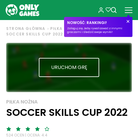
NOWOŚĆ: RANKINGI!
STRONA GŁÓWNA
PIŁKA NOŻNA
Zaloguj się, żeby rywalizować z innymi
graczami i śledzić swoje wyniki!
SOCCER SKILLS CUP 2022
URUCHOM GRĘ
PIŁKA NOŻNA
SOCCER SKILLS CUP 2022
524 OCEN | OCENA: 4.4