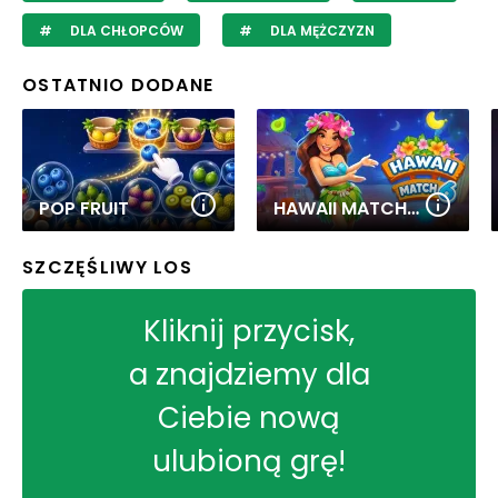
DLA CHŁOPCÓW
DLA MĘŻCZYZN
OSTATNIO DODANE
POP FRUIT
HAWAII MATCH 6
SZCZĘŚLIWY LOS
Kliknij przycisk,
a znajdziemy dla
Ciebie nową
ulubioną grę!