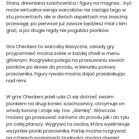
Stara, drewniana szachownica i figury na magnes… być
może wirtualna wersja warcabów nie zastąpi tego w
stu procentach, ale w dwóch aspektach ma znaczną
przewagę: po pierwsze już zawsze będziesz miał z kim
grać, a po drugie nigdy nie pogubisz pionków.
Gra Checkers to warcaby klasyczne, zasady gry
przypomnieć można sobie w każdej chwili w menu
głównym. Rozgrywka polega na przesuwaniu swoich
pionków po skosie do przodu, w kierunku połowy
przeciwnika. Figury rywala można zbijać przeskakując
nad nimi.
W grze Checkers jeżeli uda Ci się dotrzeć swoim
pionkiem na drugi koniec szachownicy, otrzymuje on
wtedy koronę i staje się, tzw. „damką”. Wówczas
możesz go przesuwać zarówno do przodu jak i do tyłu
po całej planszy. Wygrywa ta osoba, która wyeliminuje
wszystkie pionki przeciwnika. Partię można rozgrywać
na czterech poziomach trudności, można również