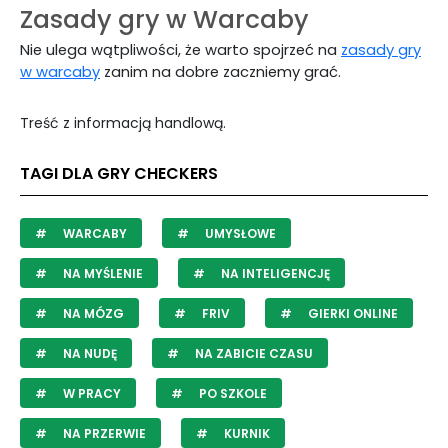
Zasady gry w Warcaby
Nie ulega wątpliwości, że warto spojrzeć na
zasady gry
w warcaby
zanim na dobre zaczniemy grać.
Treść z informacją handlową.
TAGI DLA GRY CHECKERS
WARCABY
UMYSŁOWE
NA MYŚLENIE
NA INTELIGENCJĘ
NA MÓZG
FRIV
GIERKI ONLINE
NA NUDĘ
NA ZABICIE CZASU
W PRACY
PO SZKOLE
NA PRZERWIE
KURNIK