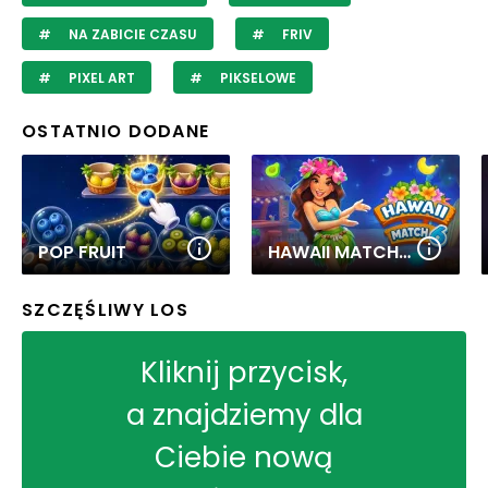
NA ZABICIE CZASU
FRIV
PIXEL ART
PIKSELOWE
OSTATNIO DODANE
POP FRUIT
HAWAII MATCH 6
SZCZĘŚLIWY LOS
Kliknij przycisk,
a znajdziemy dla
Ciebie nową