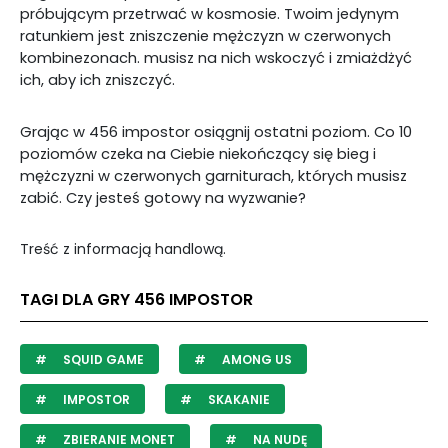
próbującym przetrwać w kosmosie. Twoim jedynym
ratunkiem jest zniszczenie mężczyzn w czerwonych
kombinezonach. musisz na nich wskoczyć i zmiażdżyć
ich, aby ich zniszczyć.
Grając w 456 impostor osiągnij ostatni poziom. Co 10
poziomów czeka na Ciebie niekończący się bieg i
mężczyzni w czerwonych garniturach, których musisz
zabić. Czy jesteś gotowy na wyzwanie?
Treść z informacją handlową.
TAGI DLA GRY 456 IMPOSTOR
SQUID GAME
AMONG US
IMPOSTOR
SKAKANIE
ZBIERANIE MONET
NA NUDĘ