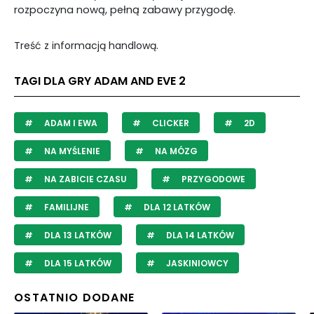
rozpoczyna nową, pełną zabawy przygodę.
Treść z informacją handlową.
TAGI DLA GRY ADAM AND EVE 2
ADAM I EWA
CLICKER
2D
NA MYŚLENIE
NA MÓZG
NA ZABICIE CZASU
PRZYGODOWE
FAMILIJNE
DLA 12 LATKÓW
DLA 13 LATKÓW
DLA 14 LATKÓW
DLA 15 LATKÓW
JASKINIOWCY
OSTATNIO DODANE