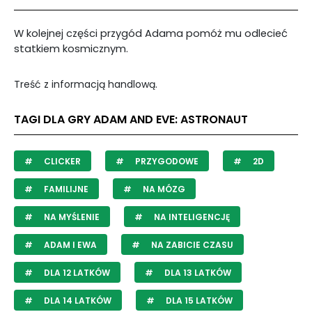
W kolejnej części przygód Adama pomóż mu odlecieć
statkiem kosmicznym.
Treść z informacją handlową.
TAGI DLA GRY ADAM AND EVE: ASTRONAUT
CLICKER
PRZYGODOWE
2D
FAMILIJNE
NA MÓZG
NA MYŚLENIE
NA INTELIGENCJĘ
ADAM I EWA
NA ZABICIE CZASU
DLA 12 LATKÓW
DLA 13 LATKÓW
DLA 14 LATKÓW
DLA 15 LATKÓW