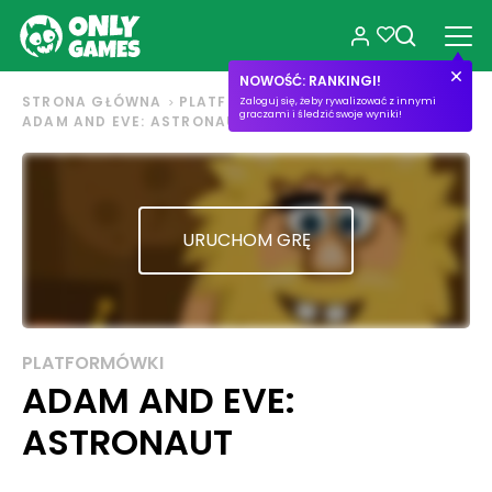
NOWOŚĆ: RANKINGI!
STRONA GŁÓWNA
PLATFORMÓWKI
Zaloguj się, żeby rywalizować z innymi
graczami i śledzić swoje wyniki!
ADAM AND EVE: ASTRONAUT
URUCHOM GRĘ
PLATFORMÓWKI
ADAM AND EVE:
ASTRONAUT