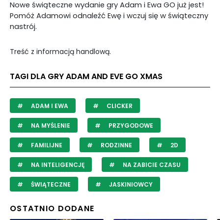
Nowe świąteczne wydanie gry Adam i Ewa GO już jest!
Pomóż Adamowi odnaleźć Ewę i wczuj się w świąteczny
nastrój.
Treść z informacją handlową.
TAGI DLA GRY ADAM AND EVE GO XMAS
ADAM I EWA
CLICKER
NA MYŚLENIE
PRZYGODOWE
FAMILIJNE
RODZINNE
2D
NA INTELIGENCJĘ
NA ZABICIE CZASU
ŚWIĄTECZNE
JASKINIOWCY
OSTATNIO DODANE