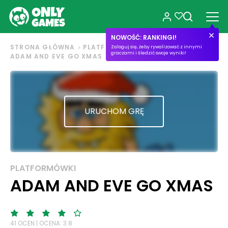
NOWOŚĆ: RANKINGI!
STRONA GŁÓWNA
PLATFORMÓWKI
Zaloguj się, żeby rywalizować z innymi
graczami i śledzić swoje wyniki!
ADAM AND EVE GO XMAS
URUCHOM GRĘ
PLATFORMÓWKI
ADAM AND EVE GO XMAS
41 OCEN | OCENA: 3.8