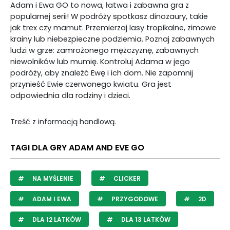
Adam i Ewa GO to nowa, łatwa i zabawna gra z
popularnej serii! W podróży spotkasz dinozaury, takie
jak trex czy mamut. Przemierzaj lasy tropikalne, zimowe
krainy lub niebezpieczne podziemia. Poznaj zabawnych
ludzi w grze: zamrożonego mężczyznę, zabawnych
niewolników lub mumię. Kontroluj Adama w jego
podróży, aby znaleźć Ewę i ich dom. Nie zapomnij
przynieść Ewie czerwonego kwiatu. Gra jest
odpowiednia dla rodziny i dzieci.
Treść z informacją handlową.
TAGI DLA GRY ADAM AND EVE GO
NA MYŚLENIE
CLICKER
ADAM I EWA
PRZYGODOWE
2D
DLA 12 LATKÓW
DLA 13 LATKÓW