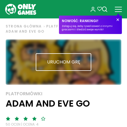
NOWOŚĆ: RANKINGI!
STRONA GŁÓWNA
PLATFORMÓWKI
Zaloguj się, żeby rywalizować z innymi
graczami i śledzić swoje wyniki!
ADAM AND EVE GO
URUCHOM GRĘ
PLATFORMÓWKI
ADAM AND EVE GO
50 OCEN | OCENA: 4