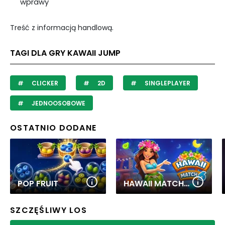
wprawy
Treść z informacją handlową.
TAGI DLA GRY KAWAII JUMP
CLICKER
2D
SINGLEPLAYER
JEDNOOSOBOWE
OSTATNIO DODANE
POP FRUIT
HAWAII MATCH 6
SZCZĘŚLIWY LOS