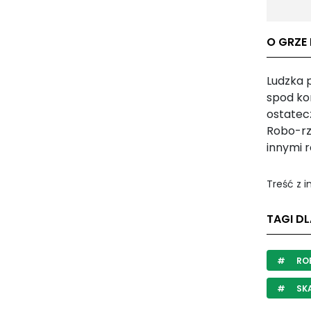
O GRZE
Ludzka 
spod kon
ostatec
Robo-rz
innymi 
Treść z 
TAGI D
RO
SK