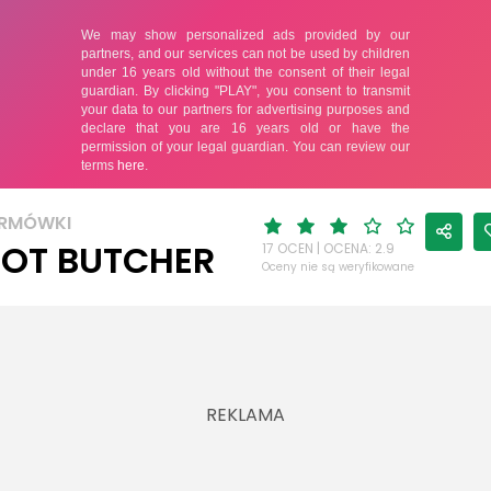
ORMÓWKI
OT BUTCHER
17 OCEN | OCENA: 2.9
Oceny nie są weryfikowane