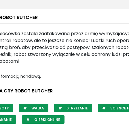
 ROBOT BUTCHER
placówka została zaatakowana przez armię wymykającyc
troli robotów, ale to jeszcze nie koniec! Ludzki ruch opo
zną broń, aby przeciwdziałać postępowi szalonych robot
eźnik, robot stworzony wyłącznie w celu ochrony ludzi pr
robotami.
informacją handlową.
LA GRY ROBOT BUTCHER
BOTY
WALKA
STRZELANIE
SCIENCE F
AKANIE
GIERKI ONLINE