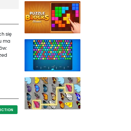
h się
ru ma
ów:
zed
ICTION