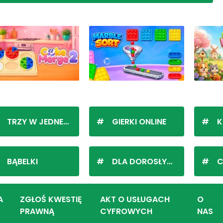
TRZY W JEDNEJ LINII
GIERKI ONLINE
K
BĄBELKI
DLA DOROSŁYCH
C
A
ZGŁOŚ KWESTIĘ
AKT O USŁUGACH
O
PRAWNĄ
CYFROWYCH
NAS