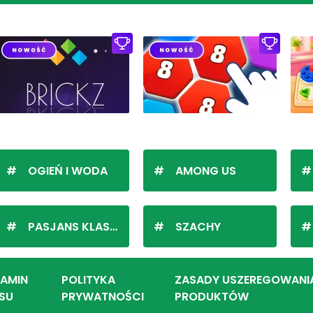
OGIEŃ I WODA
AMONG US
PASJANS KLASYCZNY
SZACHY
LAMIN
POLITYKA
ZASADY USZEREGOWANI
SU
PRYWATNOŚCI
PRODUKTÓW