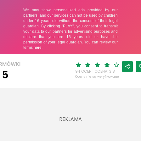
ORMÓWKI
 5
94 OCEN | OCENA: 3.8
Oceny nie są weryfikowane