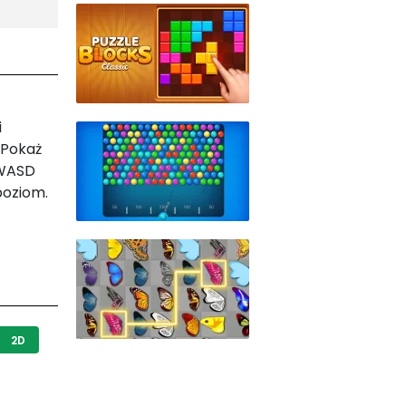
i
 Pokaż
 WASD
poziom.
2D