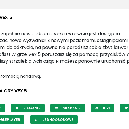
VEX 5
o zupełnie nowa odsłona Vexa i wreszcie jest dostępna
ząc nowe wyzwania! Z nowymi poziomami, osiągnięciami 
mi do odkrycia, na pewno nie poradzisz sobie zbyt łatwo!
afisz! W grze Vex 5 poruszasz się za pomocą przycisków
wiszy strzałek a wciskając R możesz ponownie uruchomić 
informacją handlową.
A GRY VEX 5
X
BIEGANIE
SKAKANIE
KIZI
GLEPLAYER
JEDNOOSOBOWE