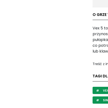
O GRZE 
Vex 5 t
przynos
pułapka
co potr
lub kla
Treść z 
TAGI DL
VE
SIN