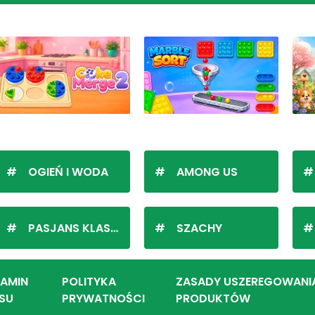
OGIEŃ I WODA
AMONG US
PASJANS KLASYCZNY
SZACHY
LAMIN
POLITYKA
ZASADY USZEREGOWANI
SU
PRYWATNOŚCI
PRODUKTÓW