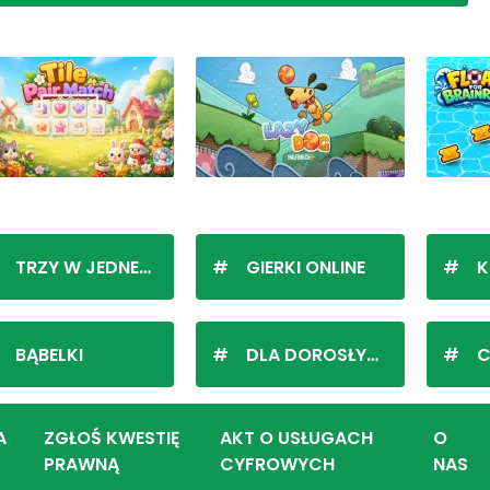
TRZY W JEDNEJ LINII
GIERKI ONLINE
K
BĄBELKI
DLA DOROSŁYCH
C
A
ZGŁOŚ KWESTIĘ
AKT O USŁUGACH
O
PRAWNĄ
CYFROWYCH
NAS