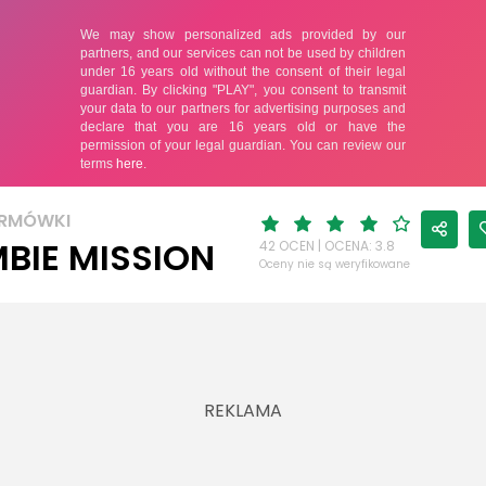
ORMÓWKI
BIE MISSION
42 OCEN | OCENA: 3.8
Oceny nie są weryfikowane