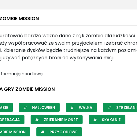
ZOMBIE MISSION
uratować bardzo ważne dane z rąk zombie dla ludzkości
leży współpracować ze swoim przyjacielem i zebrać chro
i. Zbieranie dysków będzie trudniejsze na każdym poziomi
j używać potężnych broni do wykonywania misji.
informacją handlową.
A GRY ZOMBIE MISSION
MBIE
HALLOWEEN
WALKA
STRZELANI
OPERACJA
ZBIERANIE MONET
SKAKANIE
BIE MISSION
PRZYGODOWE