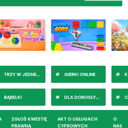
TRZY W JEDNEJ LINII
GIERKI ONLINE
K
BĄBELKI
DLA DOROSŁYCH
C
A
ZGŁOŚ KWESTIĘ
AKT O USŁUGACH
O
PRAWNĄ
CYFROWYCH
NAS