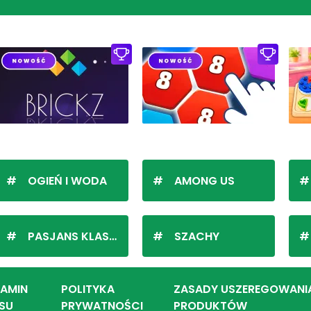
OGIEŃ I WODA
AMONG US
PASJANS KLASYCZNY
SZACHY
LAMIN
POLITYKA
ZASADY USZEREGOWANI
SU
PRYWATNOŚCI
PRODUKTÓW