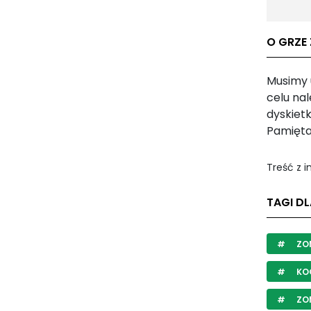
O GRZE 
Musimy 
celu na
dyskietk
Pamięta
Treść z 
TAGI DL
ZO
KO
ZOM