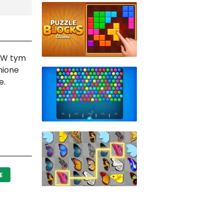
. W tym
nione
e.
E