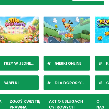
TRZY W JEDNEJ LINII
GIERKI ONLINE
K
BĄBELKI
DLA DOROSŁYCH
C
A
ZGŁOŚ KWESTIĘ
AKT O USŁUGACH
O
PRAWNĄ
CYFROWYCH
NAS