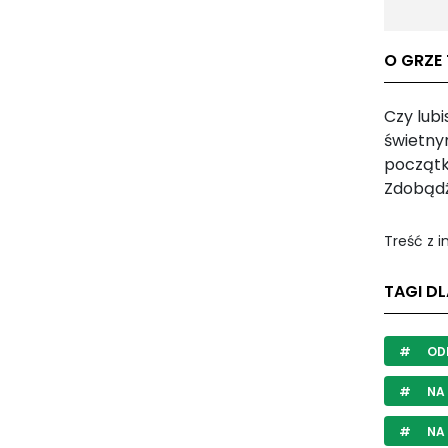
O GRZE 
Czy lubi
świetnym
początku
Zdobądź
Treść z 
TAGI DL
ODB
NA
NA 