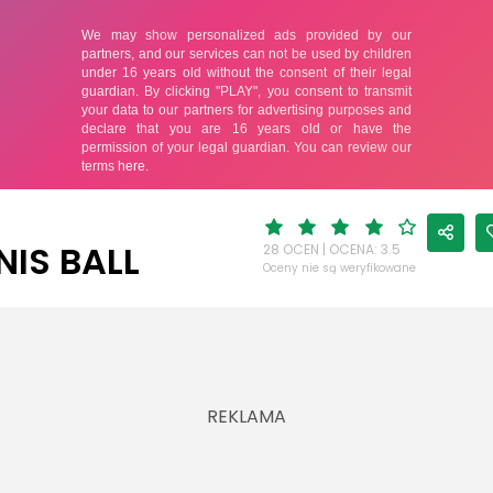
NIS BALL
28 OCEN | OCENA: 3.5
Oceny nie są weryfikowane