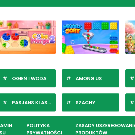
OGIEŃ I WODA
AMONG US
PASJANS KLASYCZNY
SZACHY
LAMIN
POLITYKA
ZASADY USZEREGOWANI
SU
PRYWATNOŚCI
PRODUKTÓW