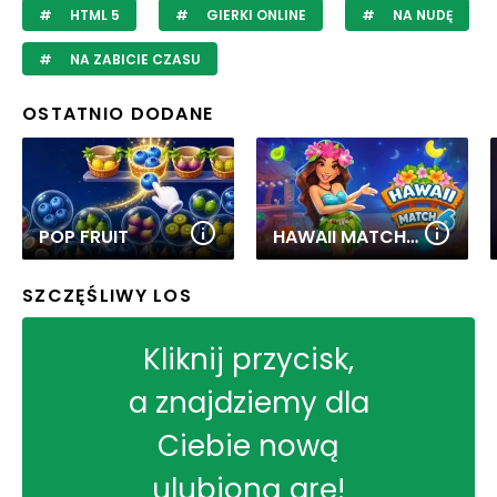
HTML 5
GIERKI ONLINE
NA NUDĘ
NA ZABICIE CZASU
OSTATNIO DODANE
POP FRUIT
HAWAII MATCH 6
SZCZĘŚLIWY LOS
Kliknij przycisk,
a znajdziemy dla
Ciebie nową
ulubioną grę!