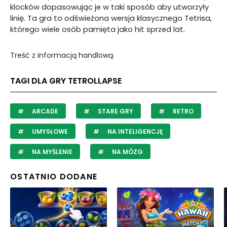
klocków dopasowując je w taki sposób aby utworzyły
linię. Ta gra to odświeżona wersja klasycznego Tetrisa,
którego wiele osób pamięta jako hit sprzed lat.
Treść z informacją handlową.
TAGI DLA GRY TETROLLAPSE
ARCADE
STARE GRY
RETRO
UMYSŁOWE
NA INTELIGENCJĘ
NA MYŚLENIE
NA MÓZG
OSTATNIO DODANE