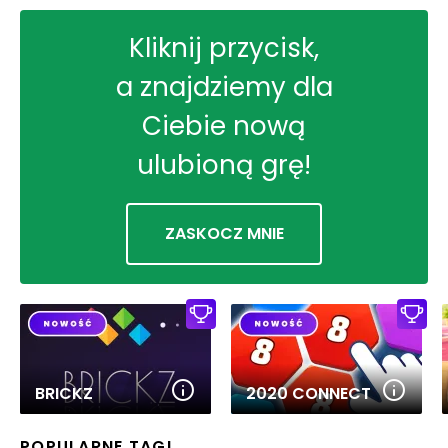
Kliknij przycisk,
a znajdziemy dla
Ciebie nową
ulubioną grę!
ZASKOCZ MNIE
BRICKZ
2020 CONNECT
POPULARNE TAGI