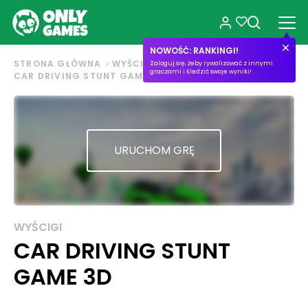
NOWOŚĆ: RANKINGI!
STRONA GŁÓWNA
WYŚCIGI
Zaloguj się, żeby rywalizować z innymi
graczami i śledzić swoje wyniki!
CAR DRIVING STUNT GAME 3D
URUCHOM GRĘ
WYŚCIGI
CAR DRIVING STUNT
GAME 3D