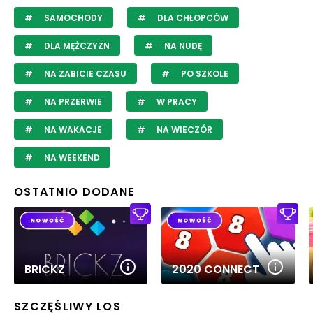
SAMOCHODY
DLA CHŁOPCÓW
DLA MĘŻCZYZN
NA NUDĘ
NA ZABICIE CZASU
PO SZKOLE
NA PRZERWIE
W PRACY
NA WAKACJE
NA WIECZÓR
NA WEEKEND
OSTATNIO DODANE
BRICKZ
2020 CONNECT
SZCZĘŚLIWY LOS