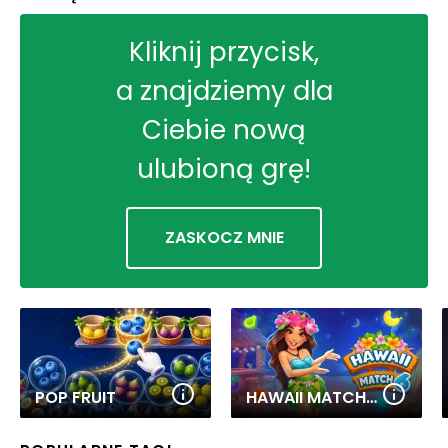
Kliknij przycisk,
a znajdziemy dla
Ciebie nową
ulubioną grę!
ZASKOCZ MNIE
POP FRUIT
HAWAII MATCH 6