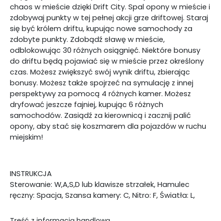
chaos w mieście dzięki Drift City. Spal opony w mieście i
zdobywaj punkty w tej pełnej akcji grze driftowej. Staraj
się być królem driftu, kupując nowe samochody za
zdobyte punkty. Zdobądź sławę w mieście,
odblokowując 30 różnych osiągnięć. Niektóre bonusy
do driftu będą pojawiać się w mieście przez określony
czas. Możesz zwiększyć swój wynik driftu, zbierając
bonusy. Możesz także spojrzeć na symulację z innej
perspektywy za pomocą 4 różnych kamer. Możesz
dryfować jeszcze fajniej, kupując 6 różnych
samochodów. Zasiądź za kierownicą i zacznij palić
opony, aby stać się koszmarem dla pojazdów w ruchu
miejskim!
INSTRUKCJA
Sterowanie: W,A,S,D lub klawisze strzałek, Hamulec
ręczny: Spacja, Szansa kamery: C, Nitro: F, Światła: L,
Treść z informacją handlową.