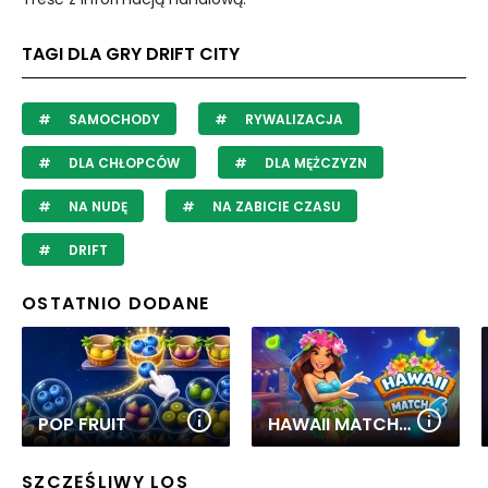
TAGI DLA GRY DRIFT CITY
SAMOCHODY
RYWALIZACJA
DLA CHŁOPCÓW
DLA MĘŻCZYZN
NA NUDĘ
NA ZABICIE CZASU
DRIFT
OSTATNIO DODANE
POP FRUIT
HAWAII MATCH 6
SZCZĘŚLIWY LOS