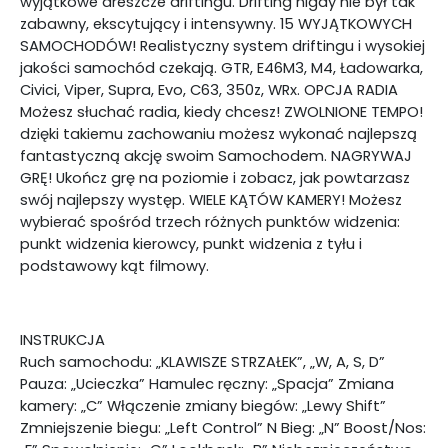
wyjątkowe dreszcze driftingu. Drifting nigdy nie był tak
zabawny, ekscytujący i intensywny. 15 WYJĄTKOWYCH
SAMOCHODÓW! Realistyczny system driftingu i wysokiej
jakości samochód czekają. GTR, E46M3, M4, Ładowarka,
Civici, Viper, Supra, Evo, C63, 350z, WRx. OPCJA RADIA
Możesz słuchać radia, kiedy chcesz! ZWOLNIONE TEMPO!
dzięki takiemu zachowaniu możesz wykonać najlepszą
fantastyczną akcję swoim Samochodem. NAGRYWAJ
GRĘ! Ukończ grę na poziomie i zobacz, jak powtarzasz
swój najlepszy występ. WIELE KĄTÓW KAMERY! Możesz
wybierać spośród trzech różnych punktów widzenia:
punkt widzenia kierowcy, punkt widzenia z tyłu i
podstawowy kąt filmowy.
INSTRUKCJA
Ruch samochodu: „KLAWISZE STRZAŁEK”, „W, A, S, D”
Pauza: „Ucieczka” Hamulec ręczny: „Spacja” Zmiana
kamery: „C” Włączenie zmiany biegów: „Lewy Shift”
Zmniejszenie biegu: „Left Control” N Bieg: „N” Boost/Nos: