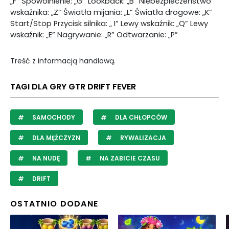
„F” Spowolnienie: „G” Lookback: „B” Niebezpieczeństwo
wskaźnika: „Z” Światła mijania: „L” Światła drogowe: „K”
Start/Stop Przycisk silnika: „ I” Lewy wskaźnik: „Q” Lewy
wskaźnik: „E” Nagrywanie: „R” Odtwarzanie: „P”
Treść z informacją handlową.
TAGI DLA GRY GTR DRIFT FEVER
SAMOCHODY
DLA CHŁOPCÓW
DLA MĘŻCZYZN
RYWALIZACJA
NA NUDĘ
NA ZABICIE CZASU
DRIFT
OSTATNIO DODANE