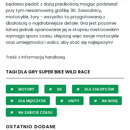
będziesz pędzić z dużą prędkością mogąc podziwiać
przy tym niesamowitą grafikę 3D. Zawodnicy,
motocykle, tory - wszystko to przygotowaną z
dbałością o najdrobniejsze detale. Gra jest pozornie
łatwa jednak opanowanie jej w stopniu mistrzowskim
wymaga sporo czasu. Ulepszaj więc swoje motocykle
oraz umiejętności i walcz, aby stać się najlepszym!
Treść z informacją handlową.
TAGI DLA GRY SUPER BIKE WILD RACE
MOTORY
3D
DLA CHŁOPCÓW
DLA MĘŻCZYZN
UNITY
NA NUDĘ
NA ZABICIE CZASU
OSTATNIO DODANE