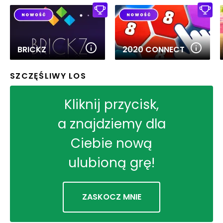
BRICKZ
2020 CONNECT
SZCZĘŚLIWY LOS
Kliknij przycisk,
a znajdziemy dla
Ciebie nową
ulubioną grę!
ZASKOCZ MNIE