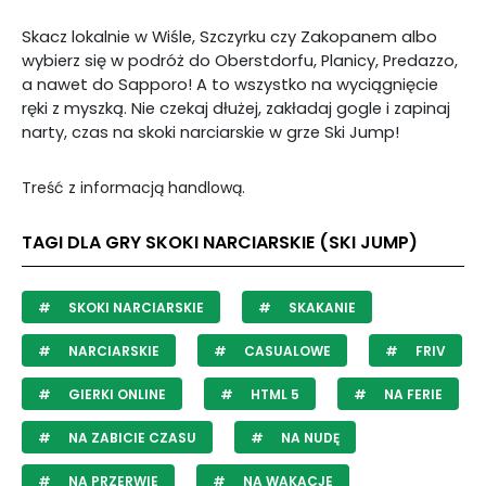
Skacz lokalnie w Wiśle, Szczyrku czy Zakopanem albo
wybierz się w podróż do Oberstdorfu, Planicy, Predazzo,
a nawet do Sapporo! A to wszystko na wyciągnięcie
ręki z myszką. Nie czekaj dłużej, zakładaj gogle i zapinaj
narty, czas na skoki narciarskie w grze Ski Jump!
Treść z informacją handlową.
TAGI DLA GRY SKOKI NARCIARSKIE (SKI JUMP)
SKOKI NARCIARSKIE
SKAKANIE
NARCIARSKIE
CASUALOWE
FRIV
GIERKI ONLINE
HTML 5
NA FERIE
NA ZABICIE CZASU
NA NUDĘ
NA PRZERWIE
NA WAKACJE