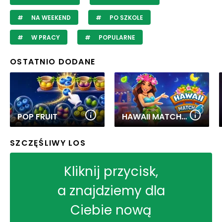
NA WEEKEND
PO SZKOLE
W PRACY
POPULARNE
OSTATNIO DODANE
POP FRUIT
HAWAII MATCH 6
SZCZĘŚLIWY LOS
Kliknij przycisk,
a znajdziemy dla
Ciebie nową