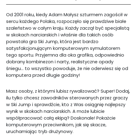
Od 2001 roku, kiedy Adam Małysz szturmem zagościł w
sercu każdego Polaka, rozpoczęło się prawdziwe białe
szaleństwo w całym kraju. Każdy zaczął być specjalistą
w skokach narciarskich i właśnie dla takich osób
powstała gra Ski Jump, która jest bardzo
satysfakcjonującym komputerowym symulatorem
tego sportu. Przyjemna dla oka grafika, odpowiednio
dobrany kombinezon i narty, realistyczne opady
śniegu… to wszystko powoduje, że nie oderwiesz się od
komputera przed długie godziny!
Masz osoby, z którymi lubisz rywalizować? Super! Dodaj,
ilu tylko chcesz zawodników sterowanych przez graczy
w Ski Jump i sprawdźcie, kto z Was osiągnię najlepszy
wynik w skokach narciarskich. A może lubicie
współpracować całą ekipą? Doskonale! Pokażcie
komputerowym przeciwnikom, jak się skacze,
uruchamiając tryb drużynowy.