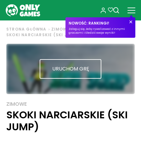
NOWOŚĆ: RANKINGI!
STRONA GŁÓWNA
ZIMOWE
Zaloguj się, żeby rywalizować z innymi
graczami i śledzić swoje wyniki!
SKOKI NARCIARSKIE (SKI JUMP)
URUCHOM GRĘ
ZIMOWE
SKOKI NARCIARSKIE (SKI
JUMP)