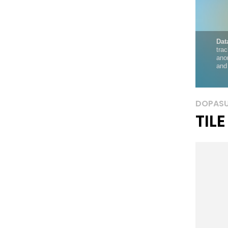
DOPASU
TIL