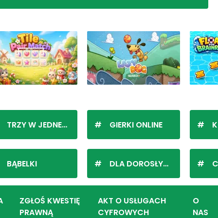
TRZY W JEDNEJ LINII
GIERKI ONLINE
K
BĄBELKI
DLA DOROSŁYCH
C
A
ZGŁOŚ KWESTIĘ
AKT O USŁUGACH
O
PRAWNĄ
CYFROWYCH
NAS