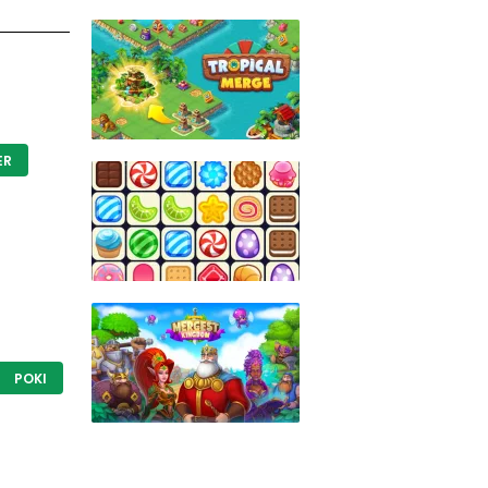
ER
POKI