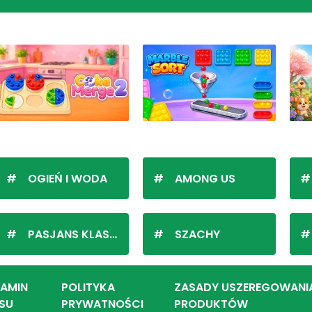
OGIEŃ I WODA
AMONG US
PASJANS KLASYCZNY
SZACHY
LAMIN
POLITYKA
ZASADY USZEREGOWANI
SU
PRYWATNOŚCI
PRODUKTÓW