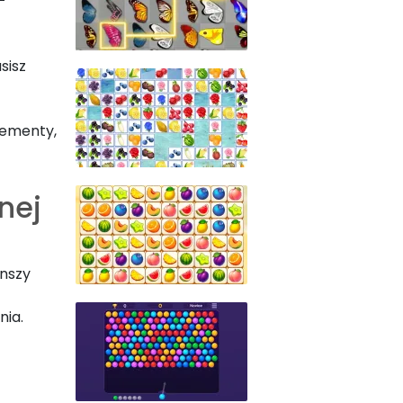
sisz
lementy,
anej
anszy
nia.