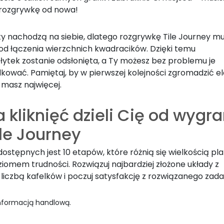
rozgrywkę od nowa!
y nachodzą na siebie, dlatego rozgrywkę Tile Journey mu
od łączenia wierzchnich kwadracików. Dzięki temu
łytek zostanie odsłonięta, a Ty możesz bez problemu je
kować. Pamiętaj, by w pierwszej kolejności zgromadzić e
 masz najwięcej.
a kliknięć dzieli Cię od wygr
ile Journey
ostępnych jest 10 etapów, które różnią się wielkością pl
iomem trudności. Rozwiązuj najbardziej złożone układy z
liczbą kafelków i poczuj satysfakcję z rozwiązanego zada
informacją handlową.