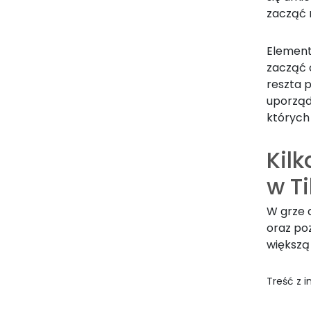
zacząć 
Element
zacząć 
reszta p
uporząd
których
Kilk
w T
W grze d
oraz poz
większą 
Treść z 