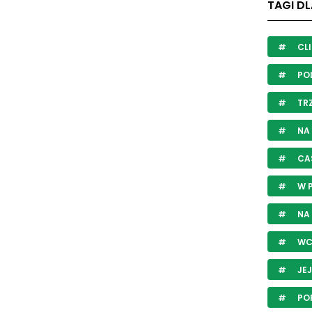
TAGI DL
CLI
PO
TRZ
NA
CA
W 
NA
WC
JE
PO