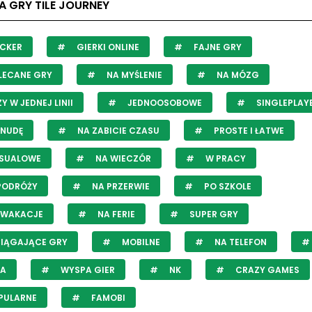
A GRY TILE JOURNEY
CKER
GIERKI ONLINE
FAJNE GRY
LECANE GRY
NA MYŚLENIE
NA MÓZG
Y W JEDNEJ LINII
JEDNOOSOBOWE
SINGLEPLAY
 NUDĘ
NA ZABICIE CZASU
PROSTE I ŁATWE
SUALOWE
NA WIECZÓR
W PRACY
PODRÓŻY
NA PRZERWIE
PO SZKOLE
 WAKACJE
NA FERIE
SUPER GRY
IĄGAJĄCE GRY
MOBILNE
NA TELEFON
JA
WYSPA GIER
NK
CRAZY GAMES
PULARNE
FAMOBI