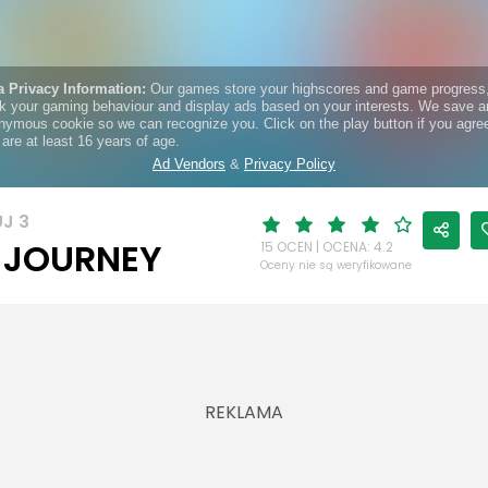
J 3
E JOURNEY
15 OCEN | OCENA: 4.2
Oceny nie są weryfikowane