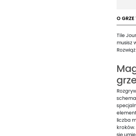
O GRZE 
Tile Jou
musisz 
Rozwiąż 
Mag
grze
Rozgryw
schemaci
specjal
element
liczba 
kroków.
się umie