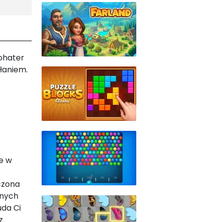
bohater
łaniem.
je w
czona
jnych
uda Ci
z