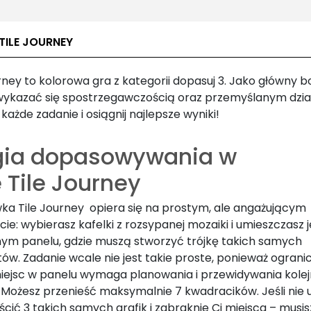
TILE JOURNEY
rney to kolorowa gra z kategorii dopasuj 3. Jako główny 
wykazać się spostrzegawczością oraz przemyślanym dzia
każde zadanie i osiągnij najlepsze wyniki!
ia dopasowywania w
 Tile Journey
ka Tile Journey opiera się na prostym, ale angażującym
e: wybierasz kafelki z rozsypanej mozaiki i umieszczasz 
nym panelu, gdzie muszą stworzyć trójkę takich samych
ów. Zadanie wcale nie jest takie proste, ponieważ ograni
miejsc w panelu wymaga planowania i przewidywania kole
 Możesz przenieść maksymalnie 7 kwadracików. Jeśli nie 
ścić 3 takich samych grafik i zabraknie Ci miejsca – musis