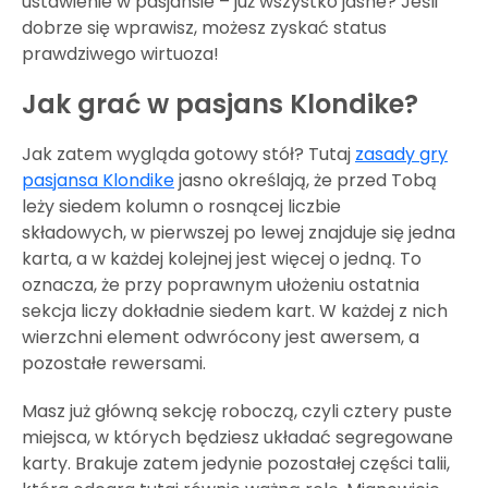
ustawienie w pasjansie – już wszystko jasne? Jeśli
dobrze się wprawisz, możesz zyskać status
prawdziwego wirtuoza!
Jak grać w pasjans Klondike?
Jak zatem wygląda gotowy stół? Tutaj
zasady gry
pasjansa Klondike
jasno określają, że przed Tobą
leży siedem kolumn o rosnącej liczbie
składowych, w pierwszej po lewej znajduje się jedna
karta, a w każdej kolejnej jest więcej o jedną. To
oznacza, że przy poprawnym ułożeniu ostatnia
sekcja liczy dokładnie siedem kart. W każdej z nich
wierzchni element odwrócony jest awersem, a
pozostałe rewersami.
Masz już główną sekcję roboczą, czyli cztery puste
miejsca, w których będziesz układać segregowane
karty. Brakuje zatem jedynie pozostałej części talii,