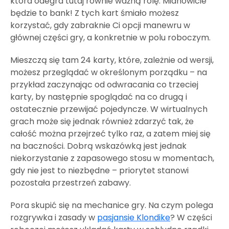
która odegra tutaj równie ważną rolę. Mianowicie
będzie to bank! Z tych kart śmiało możesz
korzystać, gdy zabraknie Ci opcji manewru w
głównej części gry, a konkretnie w polu roboczym.
Mieszczą się tam 24 karty, które, zależnie od wersji,
możesz przeglądać w określonym porządku – na
przykład zaczynając od odwracania co trzeciej
karty, by następnie spoglądać na co drugą i
ostatecznie przewijać pojedyncze. W wirtualnych
grach może się jednak również zdarzyć tak, że
całość można przejrzeć tylko raz, a zatem miej się
na baczności. Dobrą wskazówką jest jednak
niekorzystanie z zapasowego stosu w momentach,
gdy nie jest to niezbędne – priorytet stanowi
pozostała przestrzeń zabawy.
Pora skupić się na mechanice gry. Na czym polega
rozgrywka i zasady w
pasjansie Klondike
? W części