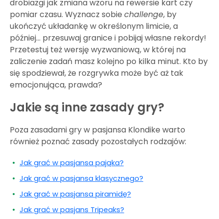
drobiazgi jak zmiana wzoru na rewersie kart czy
pomiar czasu. Wyznacz sobie
challenge
, by
ukończyć układankę w określonym limicie, a
później… przesuwaj granice i pobijaj własne rekordy!
Przetestuj też wersję wyzwaniową, w której na
zaliczenie zadań masz kolejno po kilka minut. Kto by
się spodziewał, że
rozgrywka może być aż tak
emocjonująca
, prawda?
Jakie są inne zasady gry?
Poza zasadami gry w pasjansa Klondike warto
również poznać zasady pozostałych rodzajów:
Jak grać w pasjansa pająka?
Jak grać w pasjansa klasycznego?
Jak grać w pasjansa piramidę?
Jak grać w pasjans Tripeaks?