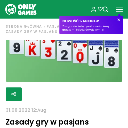
NOWOŚĆ: RANKINGI!
STRONA GŁÓWNA
PASJANS
Zaloguj się, żeby rywalizować z innymi
graczami i śledzić swoje wyniki!
ZASADY GRY W PASJANS KLONDIKE
31.08.2022 12:Aug
Zasady gry w pasjans