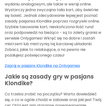
wydaniu analogowym, ale także w wersji online.
Wystarczy jedna zwyczajna talia kart, aby świetnie
się bawić.
Jednak zdecydowanie lepiej jest poznać
zasady pasjansa Klondike poprzez rozgrywki online.
Szybkie tasowanie kart, nieskończona iloś
ć
rund
oraz
podpowiedzi na bieżąco - są to zalety grania w
serwisie
Onlygames
!
Wkręć się na dobre i zostań
mistrzem lub mistrzynią tej karcianej układanki.
Zobacz, jakie to relaksujące, a na pewno nie
pożałujesz poświęconego czasu!
Zagraj w pasjans Klondike na Onlygames
Jakie są zasady gry w pasjans
Klondike?
Co trzeba zrobić na początku? Warto dowiedzieć
się, o co w ogóle chodzi w zabawie oraz jaki jest Twój
cel. Otóż jest nim staranne posegregowanie