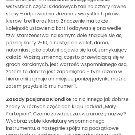
wszystkich części składowych talii na cztery równe
stosy – odpowiednio złożone z wszystkich pików,
kierów, trefli oraz karo. Znaczenie ma także
kolejność ustawienia kart i odbywa się ona wedle
tzw. starszeństwa: na samym dole znajduje się as,
później karty 2-10, a następnie walet, dama,
natomiast jako ostatni pojawia się król, zamykający
całość. Ważną zmienną, często przewijającą się w
grach karcianych, jest wartość wspomnianego asa,
zatem to dobrze jest zapamiętać – tym razem w
hierarchii zajmuje on miejsce poniżej jedynki, można
zatem przydzielić mu numer 1.
Zasady pasjansa Klondike
to nic innego jak dobrze
znany w różnych częściach kraju rozkład „Mały
Fortepian”. Czemu zawdzięcza swą uroczą nazwę?
Wyobraź sobie klawiaturę wspomnianego
instrumentu, a następnie spójrz na początkowe