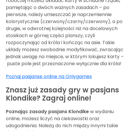
roboczej możesz układać karty w schludne rządki,
pamiętając o dwóch ważnych zasadach – po
pierwsze, należy umieszczać je naprzemiennie
kolorystycznie (czerwony/czarny/czerwony), a po
drugie, w odwrotnej kolejności niż na docelowych
stosikach w górnej części planszy, czyli
rozpoczynając od króla i kończąc na asie. Takie
układy możesz swobodnie modyfikować, zwracając
jednak uwagę na miejsce, w którym lokujesz karty –
puste pole jest przeznaczone wyłącznie dla króla!
Poznaj pasjanse online na Onlygames
Znasz już zasady gry w pasjans
Klondike? Zagraj online!
Poznając zasady
pasjans Klondike
w wydaniu
online, możesz liczyć na ciekawostki oraz
udogodnienia. Należą do nich między innymi takie