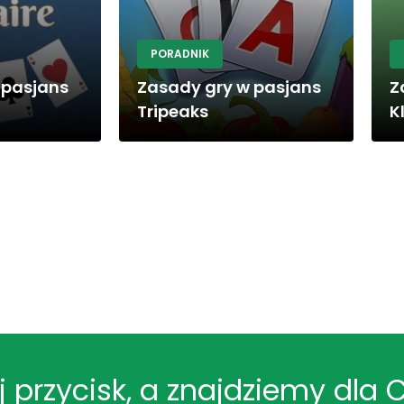
PORADNIK
 pasjans
Zasady gry w pasjans
Z
Tripeaks
K
ij przycisk, a znajdziemy dla 