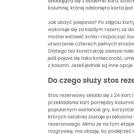
składająca się z siódemki karo, szóstk
kolumnę, której odsłonięta karta je
Jak ułożyć pasjansa? Po zdjęciu kar
wykonuje się za każdym razem, aż d
można wstawić króla i rozpocząć b
utworzenie czterech pełnych stosów
Dlatego też konstrukcję zawsze nale
jeśli pojawi się taka konieczność, 
z kolumn. Jeżeli jednak są inne opcje
Do czego służy stos re
Stos rezerwowy składa się z 24 kart 
przekładania kart pomiędzy kolumna
popularnym wariancie gry, korzystani
których ostatnia zostaje przełożona
rezerwowego. Mimo że na tym etapie
rozgrywkę, ma okazję, by podejrzeć