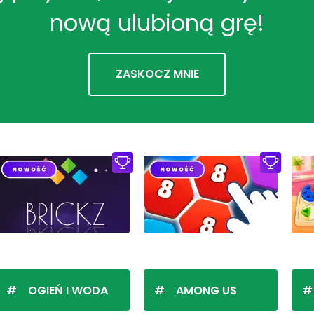
nową ulubioną grę!
ZASKOCZ MNIE
OGIEŃ I WODA
AMONG US