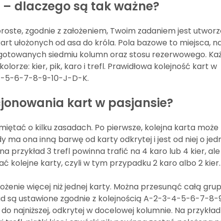
 – dlaczego są tak ważne?
roste, zgodnie z założeniem, Twoim
zadaniem
jest utworz
t ułożonych od asa do króla. Pola bazowe to miejsca, n
zygotowanych siedmiu kolumn oraz stosu rezerwowego. Każ
lorze: kier, pik, karo i trefl. Prawidłowa kolejność kart w
-5-6-7-8-9-10-J-D-K.
jonowania kart w pasjansie?
iętać o kilku zasadach. Po pierwsze, kolejna karta może
 ma ona inną barwę od karty odkrytej i jest od niej o je
a przykład 3 trefl powinna trafić na 4 karo lub 4 kier, ale
ać kolejne karty, czyli w tym przypadku 2 karo albo 2 kier.
żenie więcej niż jednej karty. Można przesunąć całą grupę
ład są ustawione zgodnie z kolejnością A-2-3-4-5-6-7-8
do najniższej, odkrytej w docelowej kolumnie. Na przykła