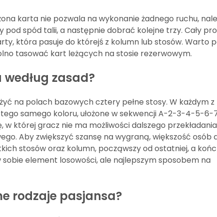
ożona karta nie pozwala na wykonanie żadnego ruchu, nal
pod spód talii, a następnie dobrać kolejne trzy. Cały pr
ty, która pasuje do którejś z kolumn lub stosów. Warto 
wolno tasować kart leżących na stosie rezerwowym.
a według zasad?
ożyć na polach bazowych cztery pełne stosy. W każdym z 
tego samego koloru, ułożone w sekwencji A-2-3-4-5-6-
ę, w której gracz nie ma możliwości dalszego przekładania
ego. Aby zwiększyć szansę na wygraną, większość osób 
tkich stosów oraz kolumn, począwszy od ostatniej, a koń
 sobie element losowości, ale najlepszym sposobem na
ne rodzaje pasjansa?