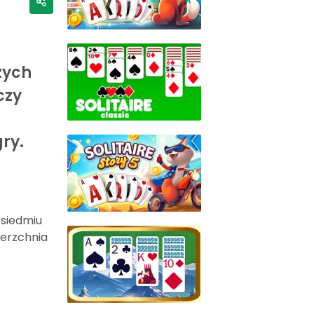
zych
czy
ry.
 siedmiu
ierzchnia