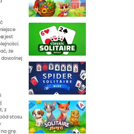
a
ść
miejsce
sa
jest
ejności.
ać, że
o dowolnej
i
j
, z
spód stosu
w
na grę.