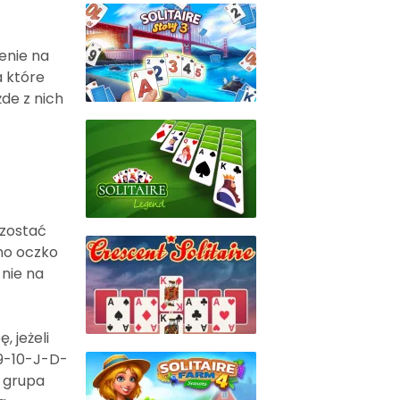
enie na
a które
de z nich
 zostać
dno oczko
 nie na
, jeżeli
-9-10-J-D-
d grupa