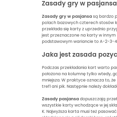
Zasady gry w pasjansa
Zasady gry w pasjansa
s
ą bardzo p
polach bazowych czterech stosów kar
przekłada się karty z uprzednio pr
jest przeznaczone na karty w innym ko
podstawowym wariancie to A-2-3-4
Jaka jest zasada pozyc
Podczas przekładania kart warto pam
położona na kolumnę tylko wtedy, gdy
mniejsza. W praktyce oznacza to, że n
trefl ani pik. Następnie należy dokład
Zasady pasjansa
dopuszczają przeło
wszystkie karty wchodzące w jej sk
K. Najwyższa karta musi też pasować 