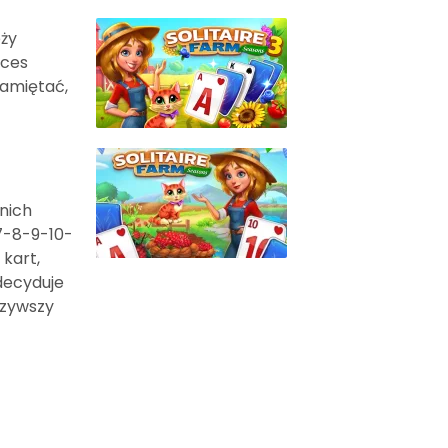
eży
oces
pamiętać,
nich
7-8-9-10-
 kart,
decyduje
czywszy