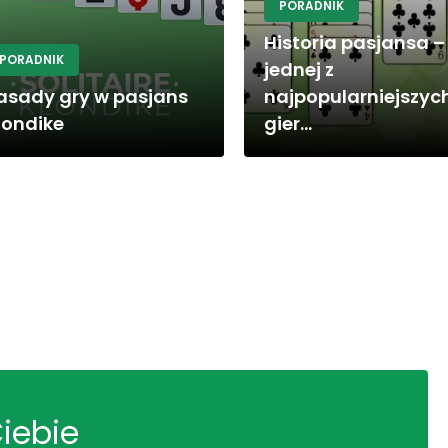
PORADNIK
Historia pasjansa –
PORADNIK
jednej z
asady gry w pasjans
najpopularniejszyc
londike
gier...
Ciebie