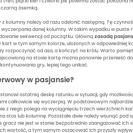
i trefl, piątki kier i czwórki pik powinna zostać położona n
st czarną ósemką.
ty z kolumny należy od razu odsłonić następną. Tę czynno
o wyczerpania danej kolumny. W takim wypadku w puste 
udowanie sekwencji od początku. Główną
zasadą pasjan
 kart w tym samym kolorze, ułożonych w odpowiedniej kol
ży rozpoczynać od asa, a kończyć na królu. Warto pamięt
umiejscowioną na stosie kartę można ponownie przenieść d
 kontynuowania gry, lepiej tego unikać.
zerwowy w pasjansie?
i stanowi ostatnią deskę ratunku w sytuacji, gdy możliwośc
mi całkowicie się wyczerpią. W podstawowym najbardzie
e z niego polega na wyciągnięciu trzech wierzchnich kart
 na stos lub kolumnę. Pozostałe dwie należy wsunąć pod 
 gracz nie jest w stanie bezpośrednio zaangażować ich 
 ich wartość, a tym samym oszacować ich przyszły wpływ 