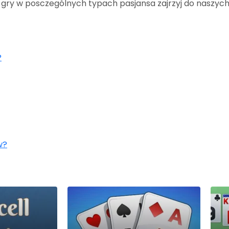
ady gry w posczególnych typach pasjansa zajrzyj do naszyc
?
w?