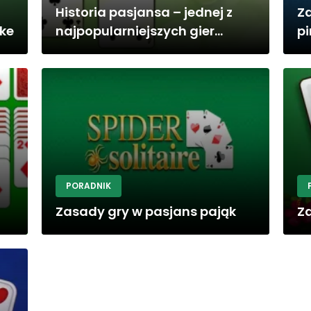
Historia pasjansa – jednej z
Z
ike
najpopularniejszych gier...
p
PORADNIK
Zasady gry w pasjans pająk
Z