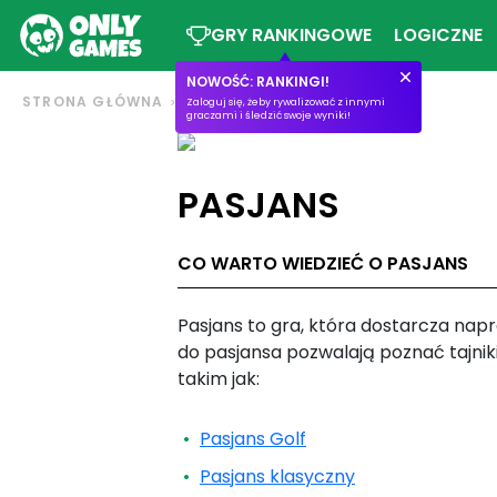
GRY RANKINGOWE
LOGICZNE
NOWOŚĆ: RANKINGI!
STRONA GŁÓWNA
PASJANS
Zaloguj się, żeby rywalizować z innymi
graczami i śledzić swoje wyniki!
PASJANS
CO WARTO WIEDZIEĆ O PASJANS
Pasjans to gra, która dostarcza napr
do pasjansa pozwalają poznać tajniki
takim jak:
Pasjans Golf
Pasjans klasyczny