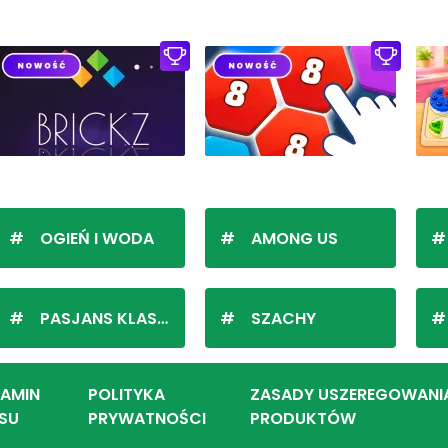
OGIEŃ I WODA
AMONG US
PASJANS KLASYCZNY
SZACHY
LAMIN
POLITYKA
ZASADY USZEREGOWANI
SU
PRYWATNOŚCI
PRODUKTÓW