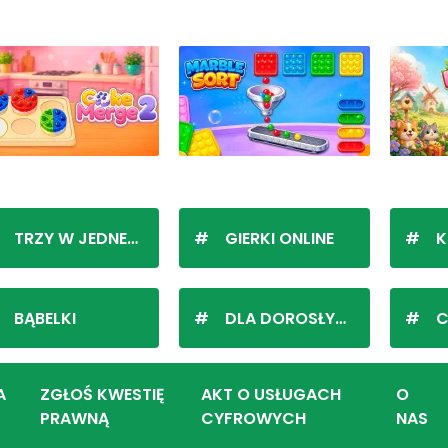
TRZY W JEDNEJ LINII
GIERKI ONLINE
K
BĄBELKI
DLA DOROSŁYCH
C
A
ZGŁOŚ KWESTIĘ
AKT O USŁUGACH
O
PRAWNĄ
CYFROWYCH
NAS