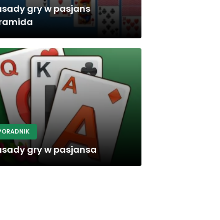
asady gry w pasjans
iramida
PORADNIK
asady gry w pasjansa