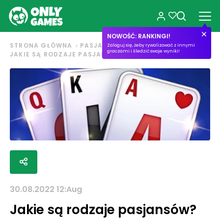
NOWOŚĆ: RANKINGI!
STRONA GŁÓWNA
PASJANS
Zaloguj się, żeby rywalizować z innymi
graczami i śledzić swoje wyniki!
JAKIE SĄ RODZAJE PASJANSÓW?
30.08.2022 12:Aug
Jakie są rodzaje pasjansów?