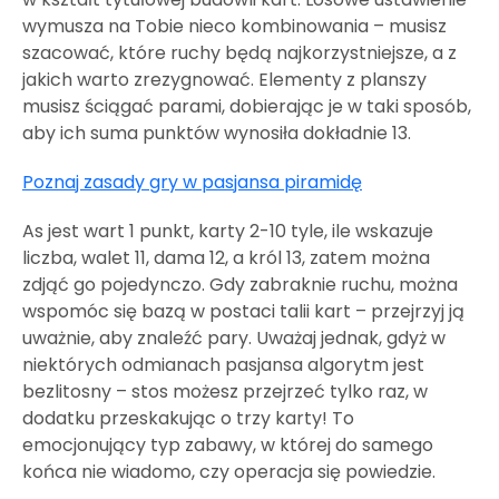
wymusza na Tobie nieco kombinowania – musisz
szacować, które ruchy będą najkorzystniejsze, a z
jakich warto zrezygnować. Elementy z planszy
musisz ściągać parami, dobierając je w taki sposób,
aby ich suma punktów wynosiła dokładnie 13.
Poznaj zasady gry w pasjansa piramidę
As jest wart 1 punkt, karty 2-10 tyle, ile wskazuje
liczba, walet 11, dama 12, a król 13, zatem można
zdjąć go pojedynczo. Gdy zabraknie ruchu, można
wspomóc się bazą w postaci talii kart – przejrzyj ją
uważnie, aby znaleźć pary. Uważaj jednak, gdyż w
niektórych odmianach pasjansa algorytm jest
bezlitosny – stos możesz przejrzeć tylko raz, w
dodatku przeskakując o trzy karty! To
emocjonujący typ zabawy, w której do samego
końca nie wiadomo, czy operacja się powiedzie.