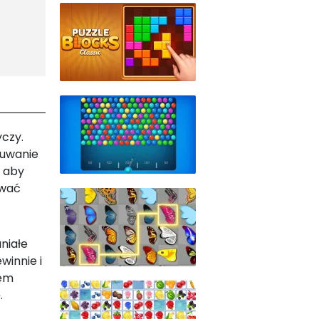
yczy.
suwanie
, aby
ywać
niałe
winnie i
mem
.