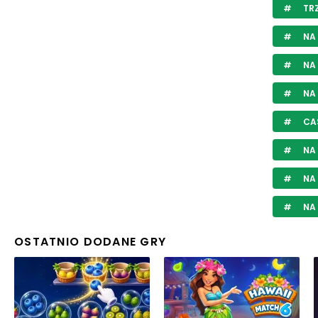
TRZ
NA 
NA
NA
CA
NA
NA
NA 
OSTATNIO DODANE GRY