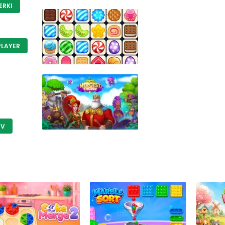
ERKI
PLAYER
IV