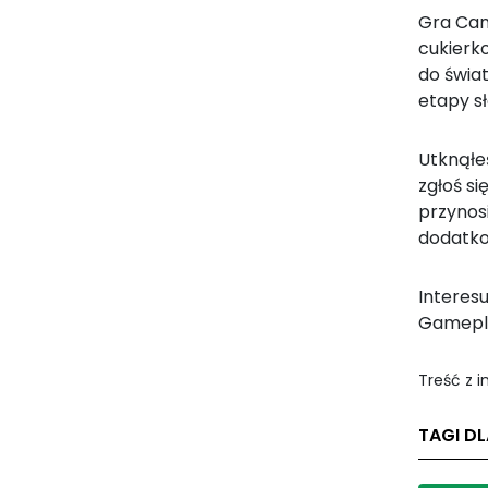
Gra Cand
cukierko
do świa
etapy sł
Utknąłe
zgłoś s
przynos
dodatkow
Interesu
Gamepl
Treść z 
TAGI DL