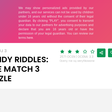
J 3
DY RIDDLES:
2571 OCEN | OCENA: 3.3
Oceny nie są weryfikowane
E MATCH 3
ZLE