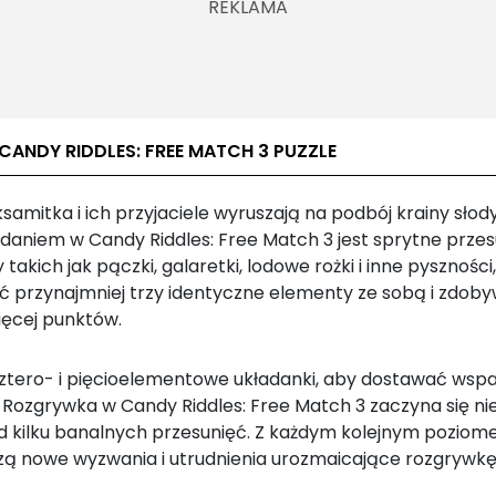
CANDY RIDDLES: FREE MATCH 3 PUZZLE
ksamitka i ich przyjaciele wyruszają na podbój krainy słod
daniem w Candy Riddles: Free Match 3 jest sprytne prze
 takich jak pączki, galaretki, lodowe rożki i inne pyszności
ć przynajmniej trzy identyczne elementy ze sobą i zdob
ięcej punktów.
ztero- i pięcioelementowe układanki, aby dostawać wspa
 Rozgrywka w Candy Riddles: Free Match 3 zaczyna się nie
od kilku banalnych przesunięć. Z każdym kolejnym pozio
ą nowe wyzwania i utrudnienia urozmaicające rozgrywkę