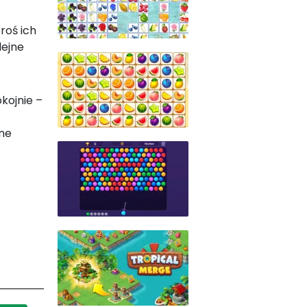
roś ich
lejne
kojnie –
żne