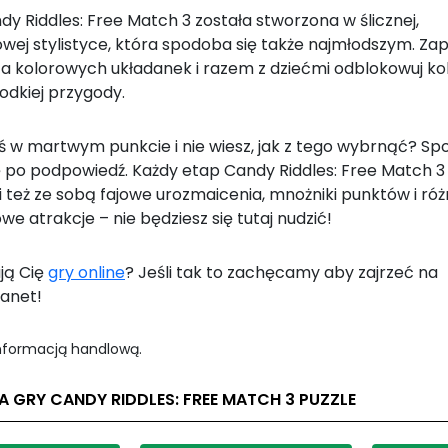
y Riddles: Free Match 3 została stworzona w ślicznej,
wej stylistyce, która spodoba się także najmłodszym. Zap
ta kolorowych układanek i razem z dziećmi odblokowuj ko
odkiej przygody.
ś w martwym punkcie i nie wiesz, jak z tego wybrnąć? Spo
ię po podpowiedź. Każdy etap Candy Riddles: Free Match 3
i też ze sobą fajowe urozmaicenia, mnożniki punktów i ró
e atrakcje – nie będziesz się tutaj nudzić!
ją Cię
gry online
? Jeśli tak to zachęcamy aby zajrzeć na
anet!
informacją handlową.
A GRY CANDY RIDDLES: FREE MATCH 3 PUZZLE