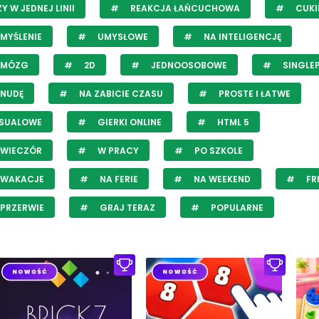
Y W JEDNEJ LINII
REAKCJA ŁAŃCUCHOWA
CUKI
MYŚLENIE
UMYSŁOWE
NA INTELIGENCJĘ
 MÓZG
2D
JEDNOOSOBOWE
SINGLE
 NUDĘ
NA ZABICIE CZASU
PROSTE I ŁATWE
SUALOWE
GIERKI ONLINE
HTML 5
 WIECZÓR
W PRACY
PO SZKOLE
 WAKACJE
NA FERIE
NA WEEKEND
FR
PRZERWIE
GRAJ TERAZ
POPULARNE