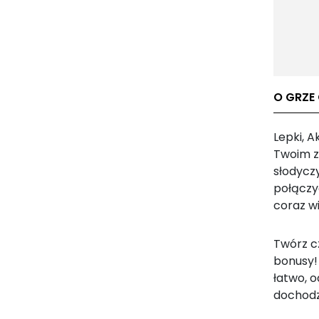
O GRZE 
Lepki, A
Twoim z
słodyczy
połączy
coraz w
Twórz c
bonusy!
łatwo, 
dochodz