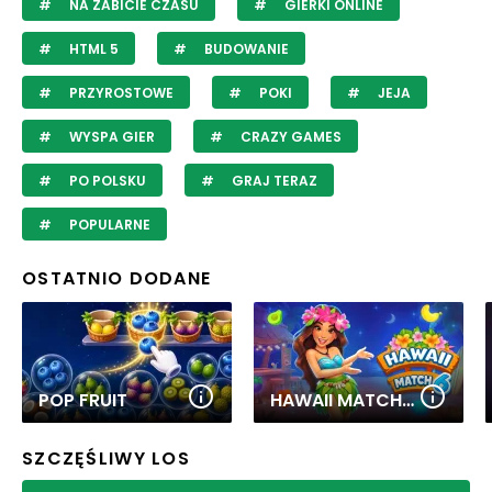
NA ZABICIE CZASU
GIERKI ONLINE
HTML 5
BUDOWANIE
PRZYROSTOWE
POKI
JEJA
WYSPA GIER
CRAZY GAMES
PO POLSKU
GRAJ TERAZ
POPULARNE
OSTATNIO DODANE
POP FRUIT
HAWAII MATCH 6
SZCZĘŚLIWY LOS