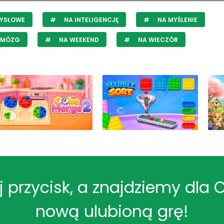
YSŁOWE
NA INTELIGENCJĘ
NA MYŚLENIE
 MÓZG
NA WEEKEND
NA WIECZÓR
ij przycisk, a znajdziemy dla 
nową ulubioną grę!