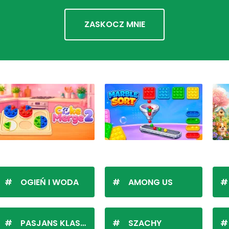
ZASKOCZ MNIE
OGIEŃ I WODA
AMONG US
PASJANS KLASYCZNY
SZACHY