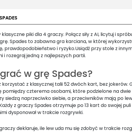
 SPADES
 klasyczne piki dla 4 graczy. Połącz siły z AI, licytuj i sprób
grę. Spades to zabawna gra karciana, w której wykorzystu
ię, prawdopodobieństwo i ryzyko.
Usiądź przy stole z innym
 i rozegraj jedną z najlepszych partii.
 grać w grę Spades?
 korzystać z klasycznej talii 52 dwóch kart, bez jokerów.
ię pomiędzy czterema osobami, które podzielone na dwie 
y siedzą naprzeciwko siebie, a przeciwników mają po lewe
 Każdy z graczy
Spades
otrzymuje po 13 kart do swojej puli
nimi dysponował w trakcie rozgrywki.
graczy deklaruje, ile lew uda mu się zdobyć w trakcie rozg