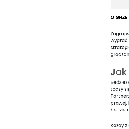
O GRZE
Zagraj w
wygrać 
strateg
graczami
Jak
Będziesz
toczy s
Partnerz
prawej.
będzie 
Każdy z 