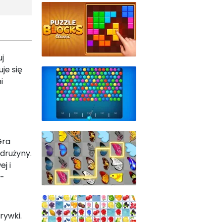
uj
je się
i
Gra
drużyny.
j i
 -
rywki.