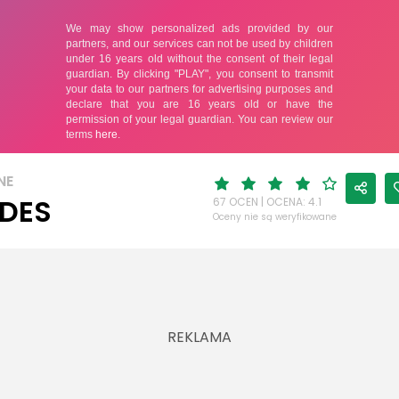
NE
DES
67 OCEN | OCENA: 4.1
Oceny nie są weryfikowane