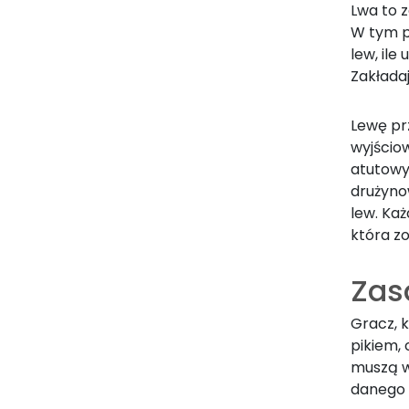
Lwa to 
W tym p
lew, ile
Zakładaj
Lewę prz
wyjściow
atutowy
drużyno
lew. Każ
która z
Zas
Gracz, 
pikiem, 
muszą wy
danego 