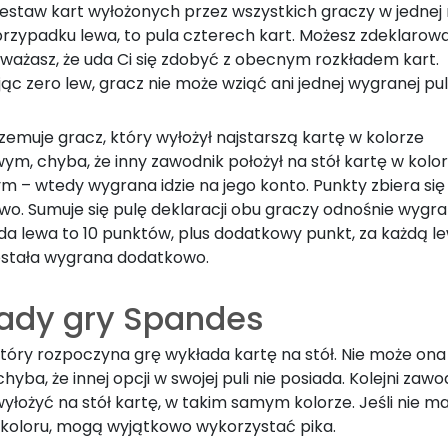
zestaw kart wyłożonych przez wszystkich graczy w jednej 
rzypadku lewa, to pula czterech kart. Możesz zdeklarowa
 uważasz, że uda Ci się zdobyć z obecnym rozkładem kart.
ąc zero lew, gracz nie może wziąć ani jednej wygranej pul
emuje gracz, który wyłożył najstarszą kartę w kolorze
ym, chyba, że inny zawodnik położył na stół kartę w kolo
m – wtedy wygrana idzie na jego konto. Punkty zbiera się
wo. Sumuje się pulę deklaracji obu graczy odnośnie wygr
da lewa to 10 punktów, plus dodatkowy punkt, za każdą le
ostała wygrana dodatkowo.
ady gry Spandes
który rozpoczyna grę wykłada kartę na stół. Nie może ona
chyba, że innej opcji w swojej puli nie posiada. Kolejni zaw
łożyć na stół kartę, w takim samym kolorze. Jeśli nie ma
koloru, mogą wyjątkowo wykorzystać pika.