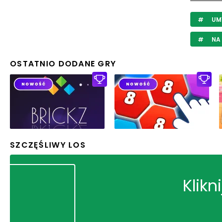
UM
NA
OSTATNIO DODANE GRY
SZCZĘŚLIWY LOS
Klikn