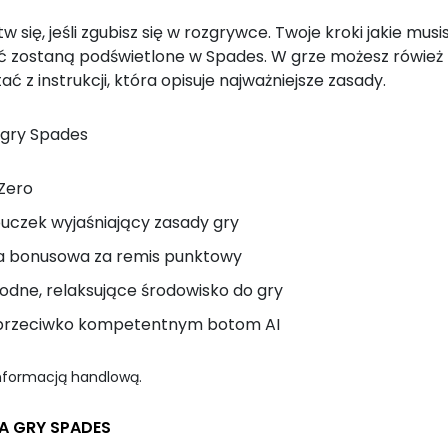
w się, jeśli zgubisz się w rozgrywce. Twoje kroki jakie musi
 zostaną podświetlone w
Spades. W grze możesz rówież
ać z instrukcji, która opisuje najważniejsze zasady.
 gry Spades
 Zero
czek wyjaśniający zasady gry
a bonusowa za remis punktowy
dne, relaksujące środowisko do gry
 przeciwko kompetentnym botom AI
informacją handlową.
LA GRY SPADES