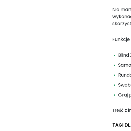
Nie mart
wykonać
skorzyst
Funkcje
Blind
Samou
Rund
Swobo
Graj
Treść z 
TAGI D