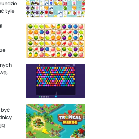
rundzie.
ć tyle
i!
rze
anych
wę,
 być
odnicy
ją