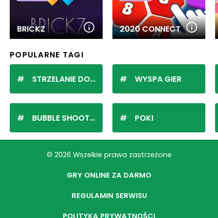
BRICKZ
2020 CONNECT
POPULARNE TAGI
STRZELANIE DO KULEK
WYSPA GIER
BUBBLE SHOOTER
POKI
© 2026 Wszelkie prawa zastrzeżone
GRY ONLINE ZA DARMO
REGULAMIN SERWISU
POLITYKA PRYWATNOŚCI