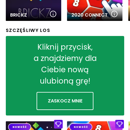
BRICKZ
2020 CONNECT
SZCZĘŚLIWY LOS
Kliknij przycisk,
a znajdziemy dla
Ciebie nową
ulubioną grę!
ZASKOCZ MNIE