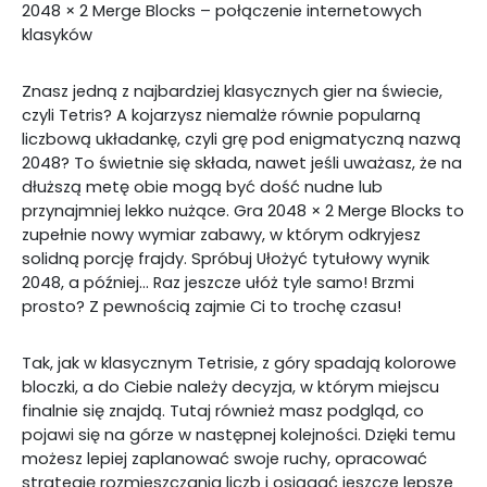
2048 × 2 Merge Blocks – połączenie internetowych
klasyków
Znasz jedną z najbardziej klasycznych gier na świecie,
czyli Tetris? A kojarzysz niemalże równie popularną
liczbową układankę, czyli grę pod enigmatyczną nazwą
2048? To świetnie się składa, nawet jeśli uważasz, że na
dłuższą metę obie mogą być dość nudne lub
przynajmniej lekko nużące. Gra 2048 × 2 Merge Blocks to
zupełnie nowy wymiar zabawy, w którym odkryjesz
solidną porcję frajdy. Spróbuj Ułożyć tytułowy wynik
2048, a później… Raz jeszcze ułóż tyle samo! Brzmi
prosto? Z pewnością zajmie Ci to trochę czasu!
Tak, jak w klasycznym Tetrisie, z góry spadają kolorowe
bloczki, a do Ciebie należy decyzja, w którym miejscu
finalnie się znajdą. Tutaj również masz podgląd, co
pojawi się na górze w następnej kolejności. Dzięki temu
możesz lepiej zaplanować swoje ruchy, opracować
strategię rozmieszczania liczb i osiągać jeszcze lepsze