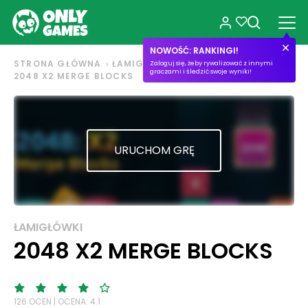
NOWOŚĆ: RANKINGI!
STRONA GŁÓWNA
ŁAMIGŁÓWKI
Zaloguj się, żeby rywalizować z innymi
graczami i śledzić swoje wyniki!
2048 X2 MERGE BLOCKS
URUCHOM GRĘ
ŁAMIGŁÓWKI
2048 X2 MERGE BLOCKS
126 OCEN | OCENA: 4.1