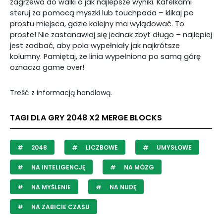
zagrzewa do walki o jak najlepsze wyniki. Kafelkami
steruj za pomocą myszki lub touchpada – klikaj po
prostu miejsca, gdzie kolejny ma wylądować. To
proste! Nie zastanawiaj się jednak zbyt długo – najlepiej
jest zadbać, aby pola wypełniały jak najkrótsze
kolumny. Pamiętaj, że linia wypełniona po samą górę
oznacza game over!
Treść z informacją handlową.
TAGI DLA GRY 2048 X2 MERGE BLOCKS
2048
LICZBOWE
UMYSŁOWE
NA INTELIGENCJĘ
NA MÓZG
NA MYŚLENIE
NA NUDĘ
NA ZABICIE CZASU