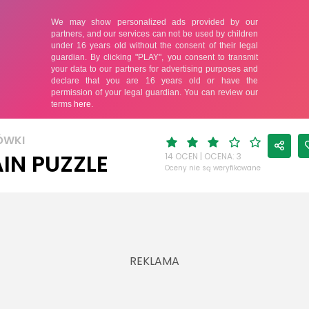
ÓWKI
IN PUZZLE
14 OCEN | OCENA: 3
Oceny nie są weryfikowane