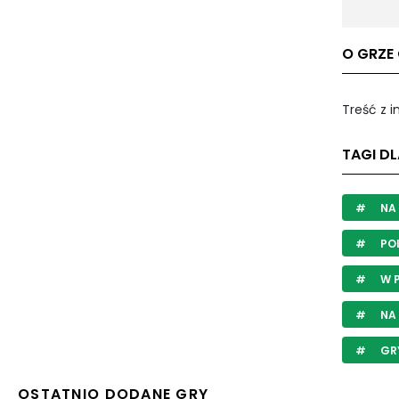
O GRZE 
Treść z 
TAGI DL
NA 
PO
W 
NA
GRY
OSTATNIO DODANE GRY