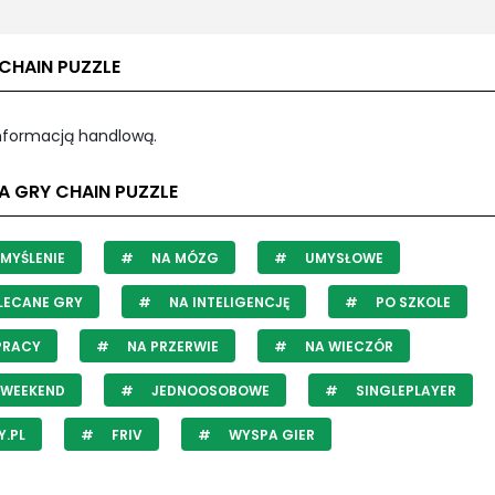
CHAIN PUZZLE
informacją handlową.
A GRY CHAIN PUZZLE
MYŚLENIE
NA MÓZG
UMYSŁOWE
LECANE GRY
NA INTELIGENCJĘ
PO SZKOLE
PRACY
NA PRZERWIE
NA WIECZÓR
 WEEKEND
JEDNOOSOBOWE
SINGLEPLAYER
.PL
FRIV
WYSPA GIER