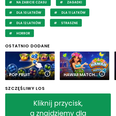
NA ZABICIE CZASU
ZAGADKI
DLA 10 LATKÓW
DLA 11 LATKÓW
DLA 12 LATKÓW
STRASZNE
HORROR
OSTATNIO DODANE
POP FRUIT
HAWAII MATCH 6
SZCZĘŚLIWY LOS
Kliknij przycisk,
a znajdziemy dla