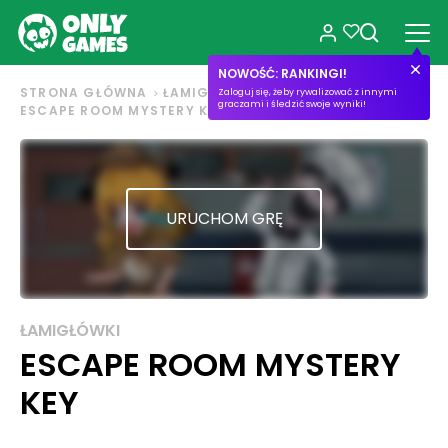
NOWOŚĆ: RANKINGI!
STRONA GŁÓWNA
ŁAMIGŁÓWKI
Zaloguj się, żeby rywalizować z innymi
graczami i śledzić swoje wyniki!
ESCAPE ROOM MYSTERY KEY
URUCHOM GRĘ
ŁAMIGŁÓWKI
ESCAPE ROOM MYSTERY
KEY