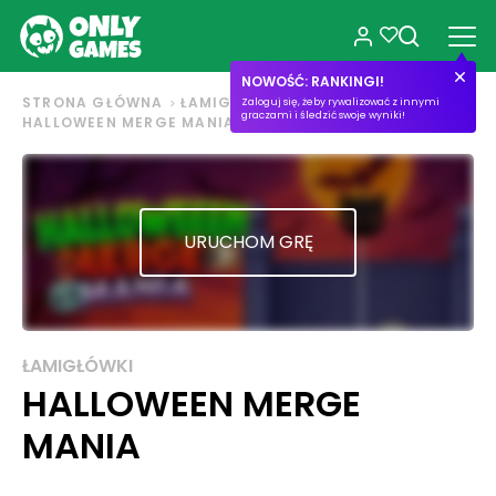
NOWOŚĆ: RANKINGI!
STRONA GŁÓWNA
ŁAMIGŁÓWKI
Zaloguj się, żeby rywalizować z innymi
graczami i śledzić swoje wyniki!
HALLOWEEN MERGE MANIA
URUCHOM GRĘ
ŁAMIGŁÓWKI
HALLOWEEN MERGE
MANIA