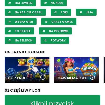
HALLOWEEN
NA NUDĘ
NA ZABICIE CZASU
POKI
JEJA
WYSPA GIER
CRAZY GAMES
PO SZKOLE
NA PRZERWIE
NA TELEFON
POTWORY
OSTATNIO DODANE
POP FRUIT
HAWAII MATCH 6
SZCZĘŚLIWY LOS
Kliknij przycisk,