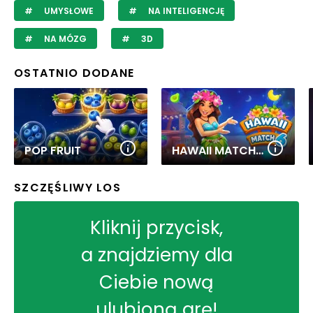
UMYSŁOWE
NA INTELIGENCJĘ
NA MÓZG
3D
OSTATNIO DODANE
POP FRUIT
HAWAII MATCH 6
SZCZĘŚLIWY LOS
Kliknij przycisk,
a znajdziemy dla
Ciebie nową
ulubioną grę!