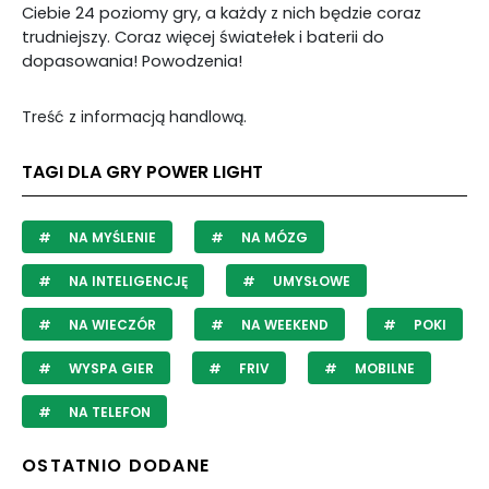
Ciebie 24 poziomy gry, a każdy z nich będzie coraz
trudniejszy. Coraz więcej światełek i baterii do
dopasowania! Powodzenia!
Treść z informacją handlową.
TAGI DLA GRY POWER LIGHT
NA MYŚLENIE
NA MÓZG
NA INTELIGENCJĘ
UMYSŁOWE
NA WIECZÓR
NA WEEKEND
POKI
WYSPA GIER
FRIV
MOBILNE
NA TELEFON
OSTATNIO DODANE