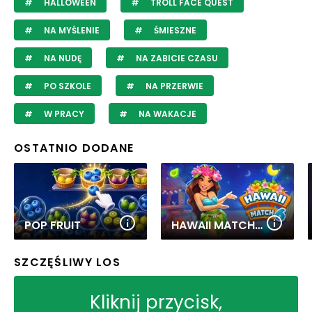
HALLOWEEN
TROLL FACE QUEST
NA MYŚLENIE
ŚMIESZNE
NA NUDĘ
NA ZABICIE CZASU
PO SZKOLE
NA PRZERWIE
W PRACY
NA WAKACJE
OSTATNIO DODANE
POP FRUIT
HAWAII MATCH 6
SZCZĘŚLIWY LOS
Kliknij przycisk,