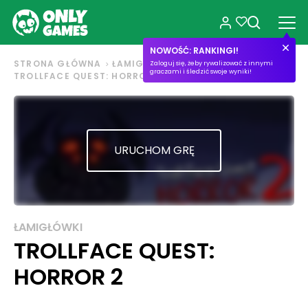
NOWOŚĆ: RANKINGI!
STRONA GŁÓWNA
ŁAMIGŁÓWKI
Zaloguj się, żeby rywalizować z innymi
graczami i śledzić swoje wyniki!
TROLLFACE QUEST: HORROR 2
URUCHOM GRĘ
ŁAMIGŁÓWKI
TROLLFACE QUEST:
HORROR 2