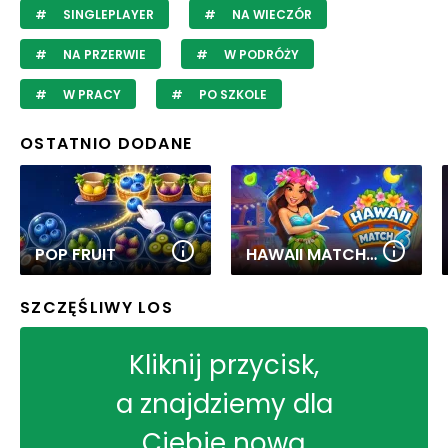
SINGLEPLAYER
NA WIECZÓR
NA PRZERWIE
W PODRÓŻY
W PRACY
PO SZKOLE
OSTATNIO DODANE
POP FRUIT
HAWAII MATCH 6
SZCZĘŚLIWY LOS
Kliknij przycisk,
a znajdziemy dla
Ciebie nową