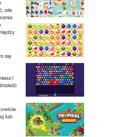
o
ć, ale
wania
o
między
o się
iesz i
dnaleźć
owicie.
ią lub