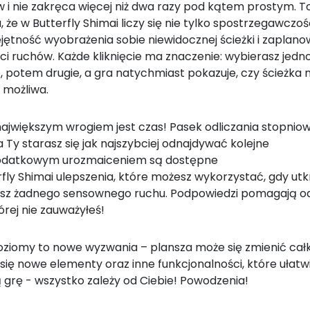
w i nie zakręca więcej niż dwa razy pod kątem prostym. T
 że w Butterfly Shimai liczy się nie tylko spostrzegawczoś
jętność wyobrażenia sobie niewidocznej ścieżki i zaplano
ci ruchów. Każde kliknięcie ma znaczenie: wybierasz jedn
, potem drugie, a gra natychmiast pokazuje, czy ścieżka 
t możliwa.
ajwiększym wrogiem jest czas! Pasek odliczania stopniow
a Ty starasz się jak najszybciej odnajdywać kolejne
odatkowym urozmaiceniem są dostępne
fly Shimai ulepszenia, które możesz wykorzystać, gdy utkn
zisz żadnego sensownego ruchu. Podpowiedzi pomagają o
órej nie zauważyłeś!
ziomy to nowe wyzwania – plansza może się zmienić całk
się nowe elementy oraz inne funkcjonalności, które ułatw
 grę - wszystko zależy od Ciebie! Powodzenia!