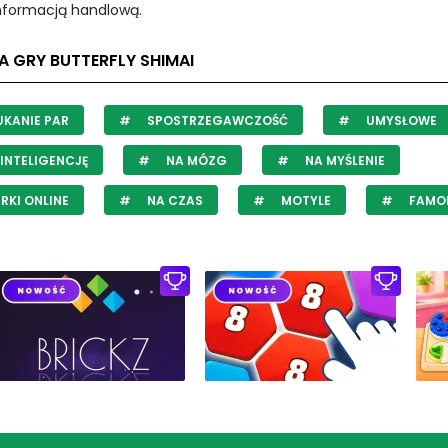
informacją handlową.
A GRY BUTTERFLY SHIMAI
KANIE PAR
SPOSTRZEGAWCZOŚĆ
UMYSŁOWE
INTELIGENCJĘ
NA MÓZG
NA MYŚLENIE
RKI ONLINE
NA CZAS
MOTYLE
FAMO