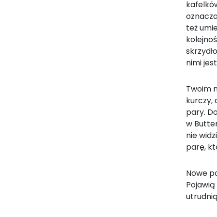
kafelkó
oznacza,
też umie
kolejnoś
skrzydło
nimi jes
Twoim n
kurczy, 
pary. D
w Butter
nie wid
parę, kt
Nowe po
Pojawią 
utrudnią