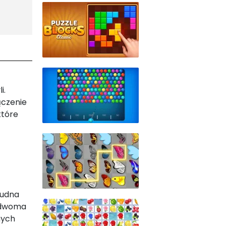
i.
ączenie
które
rudna
y dwoma
nych