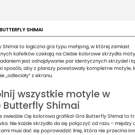
BUTTERFLY SHIMAI
y Shimai to logiczna gra typu mahjong, w której zamiast
jnych kafelków czekają na Ciebie kolorowe skrzydła motyl
adaniem jest odnajdywanie par identycznych skrzydeł i ł
aki sposób, aby z planszy powstawały kompletne motyle, 
e „odleciały” z ekranu.
lnij wszystkie motyle w
 Butterfly Shimai
e zwiedzie Cię kolorowa grafika! Gra Butterfly Shimai to t
wka. Nie każde skrzydło da się połączyć od razu – międz
mi musi dać się poprowadzić linię, która nie przecina in