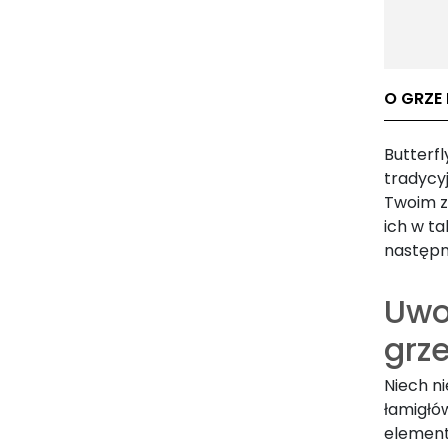
O GRZE 
Butterfl
tradycy
Twoim z
ich w t
następni
Uwo
grze
Niech ni
łamigłó
elementa