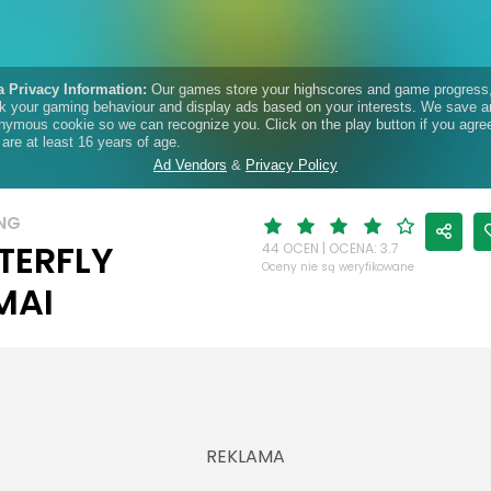
NG
TERFLY
44 OCEN | OCENA: 3.7
Oceny nie są weryfikowane
MAI