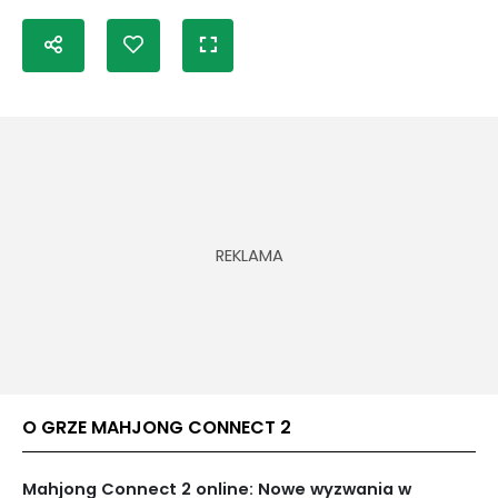
O GRZE MAHJONG CONNECT 2
Mahjong Connect 2 online: Nowe wyzwania w