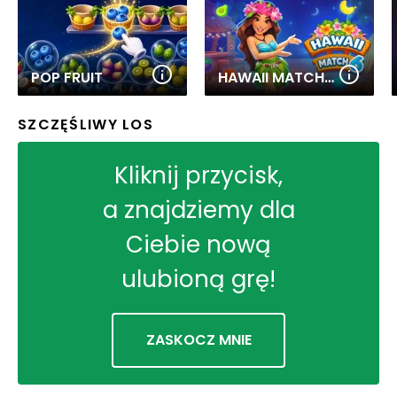
POP FRUIT
HAWAII MATCH 6
SZCZĘŚLIWY LOS
Kliknij przycisk,
a znajdziemy dla
Ciebie nową
ulubioną grę!
ZASKOCZ MNIE