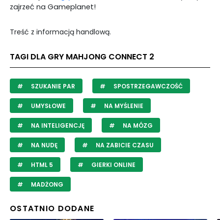
zajrzeć na Gameplanet!
Treść z informacją handlową.
TAGI DLA GRY MAHJONG CONNECT 2
SZUKANIE PAR
SPOSTRZEGAWCZOŚĆ
UMYSŁOWE
NA MYŚLENIE
NA INTELIGENCJĘ
NA MÓZG
NA NUDĘ
NA ZABICIE CZASU
HTML 5
GIERKI ONLINE
MADŻONG
OSTATNIO DODANE