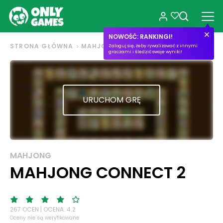
NOWOŚĆ: RANKINGI!
STRONA GŁÓWNA
MAHJONG
MAHJONG CONNECT 2
Zaloguj się, żeby rywalizować z innymi
graczami i śledzić swoje wyniki!
URUCHOM GRĘ
MAHJONG
MAHJONG CONNECT 2
267 OCEN | OCENA: 4.2
Oceny nie są weryfikowane