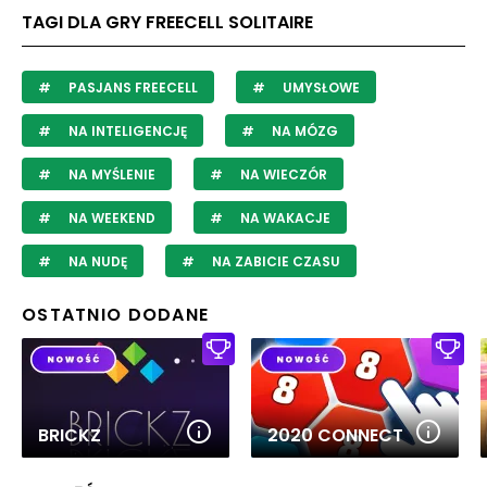
TAGI DLA GRY FREECELL SOLITAIRE
PASJANS FREECELL
UMYSŁOWE
NA INTELIGENCJĘ
NA MÓZG
NA MYŚLENIE
NA WIECZÓR
NA WEEKEND
NA WAKACJE
NA NUDĘ
NA ZABICIE CZASU
OSTATNIO DODANE
BRICKZ
2020 CONNECT