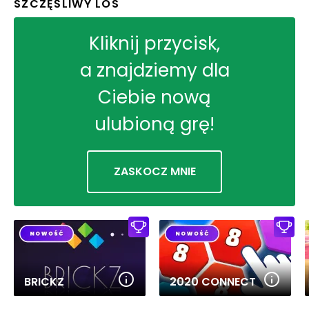
SZCZĘŚLIWY LOS
Kliknij przycisk,
a znajdziemy dla
Ciebie nową
ulubioną grę!
ZASKOCZ MNIE
BRICKZ
2020 CONNECT