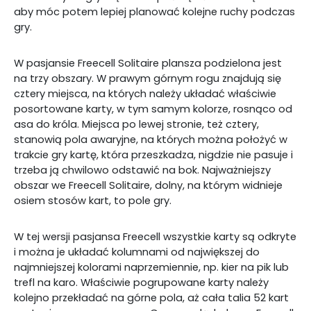
aby móc potem lepiej planować kolejne ruchy podczas
gry.
W pasjansie Freecell Solitaire plansza podzielona jest
na trzy obszary. W prawym górnym rogu znajdują się
cztery miejsca, na których należy układać właściwie
posortowane karty, w tym samym kolorze, rosnąco od
asa do króla. Miejsca po lewej stronie, też cztery,
stanowią pola awaryjne, na których można położyć w
trakcie gry kartę, która przeszkadza, nigdzie nie pasuje i
trzeba ją chwilowo odstawić na bok. Najważniejszy
obszar we Freecell Solitaire, dolny, na którym widnieje
osiem stosów kart, to pole gry.
W tej wersji pasjansa Freecell wszystkie karty są odkryte
i można je układać kolumnami od największej do
najmniejszej kolorami naprzemiennie, np. kier na pik lub
trefl na karo. Właściwie pogrupowane karty należy
kolejno przekładać na górne pola, aż cała talia 52 kart