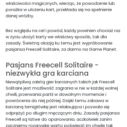
właściwości magicznych, wierząc, że powodzenie lub
porażka w ułożeniu kart, przekłada się na spełnienie
danej wróżby.
Bez względu na cel i powód, każdy powinien chociaż raz
w życiu ułożyć karty we właściwy sposób, tak dla
zasady. Świetną okazją ku temu jest wypróbowanie
pasjansa Freecell Solitaire, za darmo na Game Planet.
Pasjans Freecell Solitaire -
niezwykła gra karciana
Niewątpliwą zaletą gier karcianych takich jak Freecell
Solitaire jest możliwość zagrania w nie w każdej wolnej
chwili, przerwania partii w dowolnym momencie i
powrócenia do niej później. Dzięki temu zabawa w
karcianą łamigłówkę jest relaksująca i pozwala się
odprężyć po długim męczącym dniu. Zasady pasjansa
Freecell są łatwe do opanowania. aczkolwiek zanim
zaczniemy rozgrywkę warto poświęcić im chwilę tak