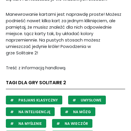
Manewrowanie kartami jest naprawdę proste! Możesz
podnieść nawet kilka kart za jednym kliknięciem, ale
pamiętaj, że musisz znaleźć dla nich odpowiednie
miejsce. Łącz karty tak, by układać kolory
naprzemiennie. Na pustych stosach możesz
umieszczać jedynie króle! Powodzenia w
grze Solitaire 2!
Treść z informacją handlową.
TAGI DLA GRY SOLITAIRE 2
PASJANS KLASYCZNY
UMYSŁOWE
NA INTELIGENCJĘ
NA MÓZG
NA MYŚLENIE
NA WIECZÓR