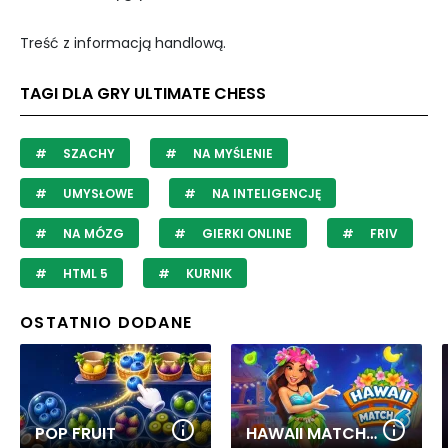
Treść z informacją handlową.
TAGI DLA GRY ULTIMATE CHESS
SZACHY
NA MYŚLENIE
UMYSŁOWE
NA INTELIGENCJĘ
NA MÓZG
GIERKI ONLINE
FRIV
HTML 5
KURNIK
OSTATNIO DODANE
POP FRUIT
HAWAII MATCH 6