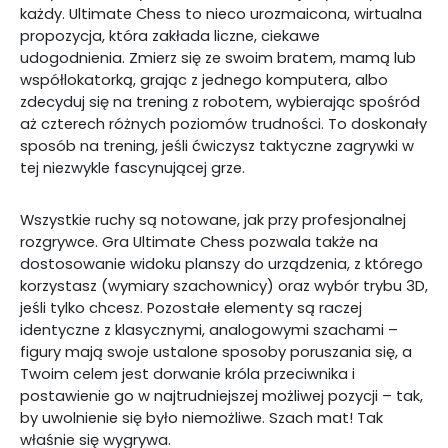
każdy. Ultimate Chess to nieco urozmaicona, wirtualna
propozycja, która zakłada liczne, ciekawe
udogodnienia. Zmierz się ze swoim bratem, mamą lub
współlokatorką, grając z jednego komputera, albo
zdecyduj się na trening z robotem, wybierając spośród
aż czterech różnych poziomów trudności. To doskonały
sposób na trening, jeśli ćwiczysz taktyczne zagrywki w
tej niezwykle fascynującej grze.
Wszystkie ruchy są notowane, jak przy profesjonalnej
rozgrywce. Gra Ultimate Chess pozwala także na
dostosowanie widoku planszy do urządzenia, z którego
korzystasz (wymiary szachownicy) oraz wybór trybu 3D,
jeśli tylko chcesz. Pozostałe elementy są raczej
identyczne z klasycznymi, analogowymi szachami –
figury mają swoje ustalone sposoby poruszania się, a
Twoim celem jest dorwanie króla przeciwnika i
postawienie go w najtrudniejszej możliwej pozycji – tak,
by uwolnienie się było niemożliwe. Szach mat! Tak
właśnie się wygrywa.